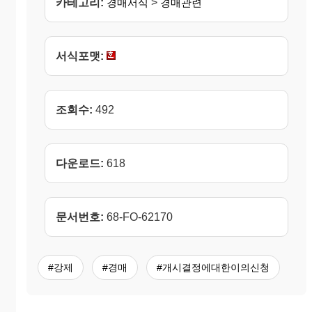
카테고리:
경매서식
>
경매관련
서식포맷:
조회수:
492
다운로드:
618
문서번호:
68-FO-62170
#강제
#경매
#개시결정에대한이의신청