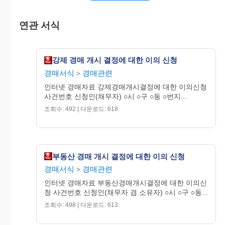
연관 서식
○○○○년 ○월 ○일
위 신청인(채무자)
(인)
강제 경매 개시 결정에 대한 이의 신청
연락처(☎)
경매서식
경매관련
>
지방법원
귀중
인터넷 경매자료 강제경매개시결정에 대한 이의신청
☞유의사항
사건번호 신청인(채무자) ○시 ○구 ○동 ○번지...
1) 이해관계인은 매각대금을 완납할 때까지 법원
조회수: 492 | 다운로드: 618
에 개시결정에 대한 이의신청을 할 수 있고 이
의사유는 집행법원이 준수하여야 할 경매절차
상의 형식적 하자로서 개시결정전의 것이어야
함이 원칙이나, 채무명의의 존재는 집행속행
요건이기도 하므로, 그 실효와 같은 사유는 그
부동산 경매 개시 결정에 대한 이의 신청
후에 발생한 것이라도 무방합니다.
경매서식
경매관련
>
2) 신청서에는 1,000원의 인지를 붙여 1통을 집행
법원에 제출하고, 이의재판정본 송달료를(2회
인터넷 경매자료 부동산경매개시결정에 대한 이의신
분) 납부하여야 합니다.
청 사건번호 신청인(채무자 겸 소유자) ○시 ○구 ○동...
조회수: 498 | 다운로드: 613