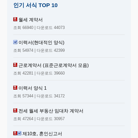
※ 이혼신고일 다음날부터 미성년인 자녀들이 각 성년
인기 서식 TOP 10
에 이르기 전날까지의 기간에 해당하는 양육비에 관하
여는 양육비부담조서가 작성되며, 이혼 후 양육비부담
월세 계약서
조서에 따른 양육비를 지급하지 않으면
양육비부담조
조회 66940 | 다운로드 44073
서
에 의하여 강제집행할 수 있습니다. 그 외 협의사항은
‘
별도의 재판절차’
를 통하여 과태료, 감치 등의 제재를
받을 수 있고, 강제집행을 할 수 있습니다.
이력서(현대적인 양식)
※ 협의서 작성 전에 가정법원의 상담위원의 상담을 먼저
조회 54974 | 다운로드 42399
받아 보실 것을 권고합니다.
근로계약서 (표준근로계약서 모음)
1. 친권자 및 양육자의 결정
친권자
는 자녀의 재산관리권, 법률행위대리권 등이 있고,
양
조회 42281 | 다운로드 39660
육자
는 자녀와 공동생활을 하며 각종의 위험으로부터 자녀를
보호하는 역할을 합니다. 협의이혼시 친권자 및 양육자는 자
이력서 양식 1
의 복리를 우선적으로 고려하여 부 또는 모 일방, 부모 공동으
조회 57344 | 다운로드 34172
로 지정할 수도 있으며, 친권자와 양육자를 분리하여 지정할
수도 있습니다(
공동친권, 공동양육의 경우는 이혼 후에도 부
전세 월세 부동산 임대차 계약서
모 사이에 원만한 협의가 가능한 경우
에만 바람직하며, 각자
의 권리·의무, 역할, 동거기간 등을 별도로 명확히 정해 두는
조회 47264 | 다운로드 30957
것이 장래의 분쟁을 예방할 수 있습니다).
임신 중인 자의 특정은 자녀이름란에 ‘모가 임신 중인 자’로
제10호, 혼인신고서
기재하고 생년월일란에 ‘임신 ○개월’로 기재함으로 하고, 성