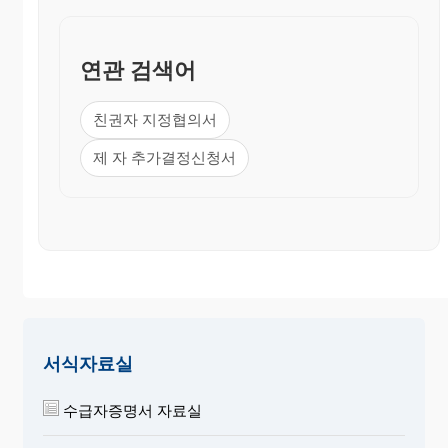
첨 부 서 류
1. 근로소득세 원천징수영수증, 사업자등록증 및 사
연관 검색어
업자소득금액 증명원 등 소득금액을 증명하기 위
한 자료 - 부, 모별로 각 1통
2. 위 1항의 소명자료를 첨부할 수 없는 경우에는
부·
친권자 지정협의서
모 소유 부동산등기부등본 또는 부·모 명의의 임
제 자 추가결정신청서
대차계약서, 재산세 납세영수증(증명)
3. 위자료나 재산분할에 관한 합의서가 있는 경우 그
합의서 사본 1통
4. 자의 양육과 친권자결정에 관한 협의서 사본 2통
협의일자
: 년 월 일
서식자료실
부 :
(인/서명)
모 :
(인/서
수급자증명서 자료실
명)