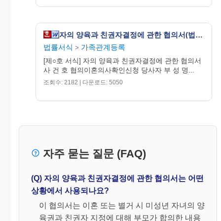
이혼신고 다음날부터 자
이혼신고 다음날부터
녀들이 각 성년에 이르기
자녀들이 각 성년에
전날까지의 양육비에 관
자의 양육과 친권자결정에 관한 협의서(법원제출용)
지
이르기 전날까지
급
하여
법률서식
가족관계등록
>
미성년자 1인당 매월
액
금 원
[제○호 서식] 자의 양육과 친권자결정에 관한 협의서
금 원
사 건 호 협의이혼의사확인신청 당사자 부 성 명...
(한글병
(한글병
조회수: 2182 | 다운로드: 5050
기: 원)
기: 원)
지
급
매월 일
년 월 일
일
기
타
자주 묻는 질문 (FAQ)
지
급
(Q) 자의 양육과 친권자결정에 관한 협의서는 어떤
받
( ) 은행 예금주 : 계좌번호 :
상황에서 사용되나요?
는
계
이 협의서는 이혼 또는 별거 시 미성년 자녀의 양
좌
육권과 친권자 지정에 대해 부모가 합의한 내용