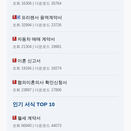
조회 16306 | 다운로드 26764
별란은 기재할 필요가 없습니다.
2. 양육비용의 부담
프리랜서 용역계약서
자녀에 대한 양육의무는 친권자나 양육자가 아니어도 부모
로서 부담하여야 할 법률상 의무입니다. 양육비는 자녀의 연
조회 32994 | 다운로드 23726
령, 자녀의 수, 부모의 재산상황 등을 고려하여 적정한 금액을
협의하여야 합니다. 경제적 능력이 전혀 없는 경우에는 협의
자동차 매매 계약서
에 의해 양육비를 부담하지 않을 수 있습니다. 이혼신고 전 양
조회 21304 | 다운로드 19981
육비 또는 성년이후의 교육비 등은 부모가 협의하여 “기타”란
에 기재할 수 있으나, 양육비부담조서에 기재되지 않으므로,
이혼 신고서
강제집행을 위하여는 별도의 재판절차가 필요합니다.
3. 면접교섭권의 행사 여부 및 그 방법
조회 19166 | 다운로드 18274
｢민법｣ 제837조의2 규정에 따라 이혼 후 자녀를 직접 양육하
지 않는 부모(비양육친)의 일방과 자녀는 서로를 만날
권리
가
협의이혼의사 확인신청서
있고, 면접교섭은 자녀가 양쪽 부모의 사랑을 받고 올바르게
조회 23897 | 다운로드 17806
자랄 수 있기 위해 꼭 필요합니다. 면접교섭 일시는 자녀의 일
정을 고려하여
정기적·규칙적
으로 정하는 것이 자녀의 안정
적인 생활에 도움이 되고, 자녀의 인도장소 및 시간, 면접교섭
인기 서식 TOP 10
장소, 면접교섭시 주의사항(기타 란에 기재) 등을 자세하게 정
해야 장래의 분쟁을 방지할 수 있습니다.
월세 계약서
4. 첨부서류
조회 66940 | 다운로드 44073
협의서가 자녀의 복리에 부합하는지 여부를 판단하기