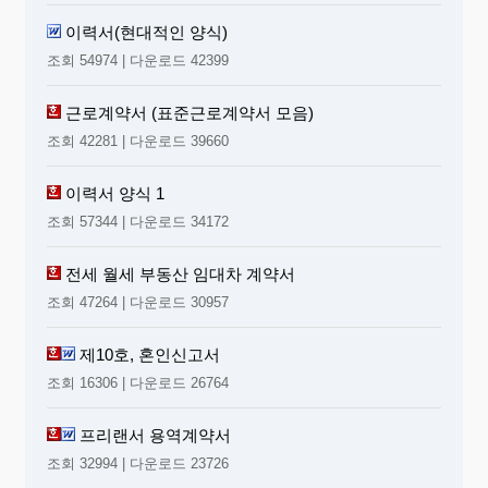
위해 부, 모의 월 소득액과 재산에 관한 자료 등이 필요하
이력서(현대적인 양식)
므로 증빙서류를 제출합니다.
5. 기타 유의사항
조회 54974 | 다운로드 42399
법원은 협의서원본을 2년간 보존한 후 폐기하므로, 법원으
로부터 교부받은 협의서등본을 이혼신고 전에 사본하여 보관
근로계약서 (표준근로계약서 모음)
하시기 바랍니다.
조회 42281 | 다운로드 39660
이력서 양식 1
조회 57344 | 다운로드 34172
전세 월세 부동산 임대차 계약서
조회 47264 | 다운로드 30957
제10호, 혼인신고서
조회 16306 | 다운로드 26764
프리랜서 용역계약서
조회 32994 | 다운로드 23726