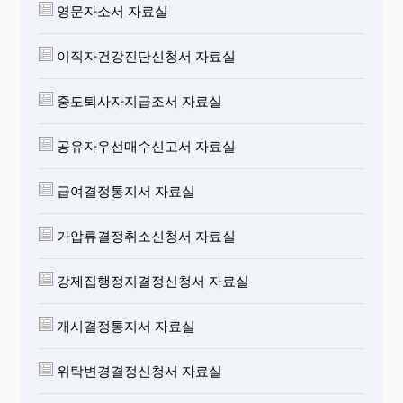
영문자소서 자료실
○ ○ 가정(지방)법원
판사 확인인
이직자건강진단신청서 자료실
확인일자
. . .
중도퇴사자지급조서 자료실
자의 양육과 친권자결정에 관한 협의서 작
성요령
공유자우선매수신고서 자료실
※ 미성년인 자녀(임신 중인 자를 포함하되, 이혼에 관
한 안내를 받은 날부터 3개월 또는 법원이 별도로 정한
급여결정통지서 자료실
기간 내에 성년이 되는 자는 제외)가 있는 부부가 협의
이혼을 할 때는 자녀의
양육과 친권자결정
에 관한 협의
가압류결정취소신청서 자료실
서를 확인기일 1개월 전까지 제출하여야 합니다.
※ 이혼의사확인신청후 양육과 친권자결정에 관한 협
의가 원활하게 이루어 지지 않는 경우에는 신속하게 가
강제집행정지결정신청서 자료실
정법원에 그 심판을 청구하여야 합니다.
※ 확인기일까지 협의서를 제출하지 아니한 경우 이혼
개시결정통지서 자료실
의사확인이 지연되거나 불확인 처리될 수 있고, 협의한
내용이
자녀의 복리
에 반하는 경우 가정법원은 보정을
위탁변경결정신청서 자료실
명할 수 있으며 보정에 응하지 않는 경우 불확인 처리됩
니다.