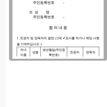
주민등록번호 -
모 성 명
주민등록번호 -
협 의 내 용
1. 친권자 및 양육자의 결정
(
□
에 ✔표시를 하거나 해당 사항
을 기재하십시오. )
자녀
생년월일(주민등
성별
친권자
양육자
이름
록번호)
□ 부 □
□ 부 □
□
남
년 월 일
모
모
( - )
□
여
□
부모
□
부모
공동
공동
□ 부 □
□ 부 □
□
남
년 월 일
모
모
( - )
□
여
□
부모
□
부모
공동
공동
□ 부 □
□ 부 □