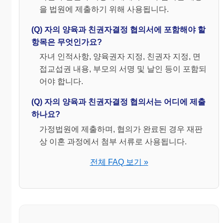
3. 면접교섭권의 행사 여부 및 그 방법
(
□
에 ✔표시를 하거나
을 법원에 제출하기 위해 사용됩니다.
해당 사항을 기재하십시오. )
기타(면접교
(Q) 자의 양육과 친권자결정 협의서에 포함해야 할
인도
면접
일 자
시 간
섭시 주의사
항목은 무엇인가요?
장소
장소
항)
자녀 인적사항, 양육권자 지정, 친권자 지정, 면
□
매월
시 분부
접교섭권 내용, 부모의 서명 및 날인 등이 포함되
째
터
어야 합니다.
주
시 분
요일
까지
(Q) 자의 양육과 친권자결정 협의서는 어디에 제출
시 분부
하나요?
□
매주
터
요일
시 분
가정법원에 제출하며, 협의가 완료된 경우 재판
까지
상 이혼 과정에서 첨부 서류로 사용됩니다.
전체 FAQ 보기 »
□
기타