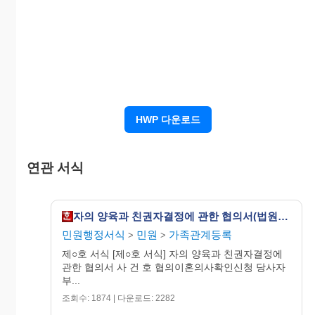
□
남
년 월 일
모
모
( - )
□
여
□
부모
□
부모
공동
공동
□ 부 □
□ 부 □
□
남
년 월 일
모
모
( - )
□
여
□
부모
□
부모
공동
공동
HWP 다운로드
2. 양육비용의 부담
(
□
에 ✔표시를 하거나 해당 사항을 기재
하십시오. )
연관 서식
지
급
지급
받
□ 부 □ 모
□ 부 □ 모
자의 양육과 친권자결정에 관한 협의서(법원제출용)
인
는
사
민원행정서식
민원
가족관계등록
>
>
람
제○호 서식 [제○호 서식] 자의 양육과 친권자결정에
지
관한 협의서 사 건 호 협의이혼의사확인신청 당사자
급
부...
□ 정기금
□ 일시금
방
조회수: 1874 | 다운로드: 2282
식