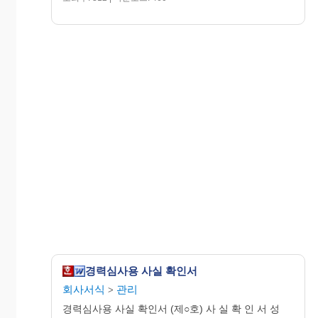
주
민
대
등
표
록
자
번
호
주
소
(전화 : )
기 술 경 력
참
기
전
공
담
참여
발
여
술
문
사
당
공
직
사업
주
기
분
분
종
업
법
위
명
자
간
야
야
류
무
. .
경력심사용 사실 확인서
.
회사서식
관리
>
～
경력심사용 사실 확인서 (제○호) 사 실 확 인 서 성
. .