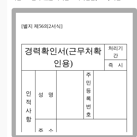
[별지 제56의2서식]
처리기
경력확인서(근무처확
간
인용)
즉 시
주
민
등
인
성 명
록
적
번
사
호
항
주 소
(전화 : )