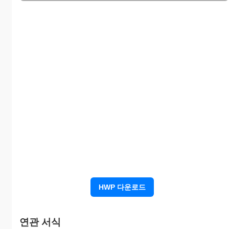
회 사
명
면
허
번
호
또
업 종
는
등
소
록
번
속
호
회
주
HWP 다운로드
민
사
대 표
등
자
록
연관 서식