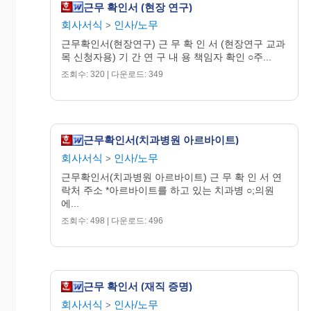
근무 확인서 (현장 연구)
회사서식
인사/노무
>
사용자(대
근무확인서(현장연구) 근 무 확 인 서 (현장연구 교과
인
목 신청자용) 기 간 연 구 내 용 책임자 확인 ○주...
표자)
조회수: 320 | 다운로드: 349
30307-00211일
210㎜×297㎜
근무확인서(치과병원 아르바이트)
회사서식
인사/노무
>
'97. 7.18. 승인 (일
반용지 60g/㎡)
근무확인서(치과병원 아르바이트) 근 무 확 인 서 연
락처 주소 *아르바이트를 하고 있는 치과병 ○;의원
[별지 제56의3서식]
에...
조회수: 498 | 다운로드: 496
경력확인서(기술
처리기간
경력확인용)
즉 시
근무 확인서 (재직 증명)
주민
회사서식
인사/노무
인
성
>