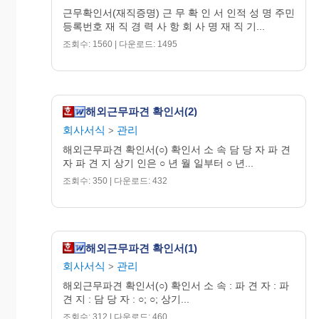
등록
적
명
근무확인서(재직증명) 근 무 확 인 서 인적 성 명 주민
번호
등록번호 재 직 경 력 사 항 회 사 명 재 직 기...
사
주
조회수: 1560 | 다운로드: 1495
항
소
(전화 : )
회
사
해외근무파견 확인서(2)
명
회사서식
관리
>
면
해외근무파견 확인서(○) 확인서 소 속 담 당 자 파 견
허
자 파 견 지 상기 인은 ○ 년 월 일부터 ○ 년...
번
조회수: 350 | 다운로드: 432
호
업
또
소
종
는
해외근무파견 확인서(1)
등
속
회사서식
관리
>
록
회
해외근무파견 확인서(○) 확인서 소 속 : 파 견 자 : 파
번
견 지 : 담 당 자 : ○; ○; 상기...
호
사
조회수: 312 | 다운로드: 460