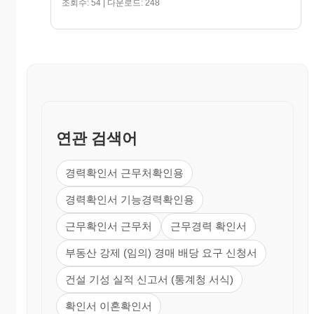
조회수: 54 | 다운로드: 248
～
. .
.
. .
.
～
. .
.
연관 검색어
위와 같이 당사(기관)에서 시행한 사업에
참여하였음을 확인합니다.
경력확인서 근무처확인용
년 월 일
경력확인서 기능경력확인용
근무확인서 근무처
근무경력 확인서
사용자(대표자) 또는
인
발주자
부동산 강제 (임의) 경매 배당 요구 신청서
건설 기성 실적 신고서 (통계청 서식)
※ 기술경력의 기재요령은 건설기술자경력신
고서의 기재요령과 동일합니다.
확인서 이혼확인서