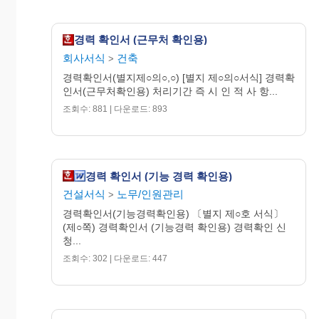
번
호
경력 확인서 (근무처 확인용)
주 소
회사서식
건축
>
(전화 : )
경력확인서(별지제○의○,○) [별지 제○의○서식] 경력확
인서(근무처확인용) 처리기간 즉 시 인 적 사 항...
재직기
. . . ～ . . .
조회수: 881 | 다운로드: 893
간
위와 같이 당사에 재직(퇴직) 하고 있음
경력 확인서 (기능 경력 확인용)
(하였음)을 확인합니다.
건설서식
노무/인원관리
>
경력확인서(기능경력확인용) 〔별지 제○호 서식〕
(제○쪽) 경력확인서 (기능경력 확인용) 경력확인 신
청...
조회수: 302 | 다운로드: 447
년 월 일