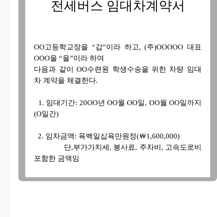
전세버스 임대차계약서
OO고등학교장을 “갑”이라 하고, (주)OOOOO 대표
OOO을 “을”이라 하여
다음과 같이 OO수련원 학생수송을 위한 차량 임대
차 계약을 체결한다.
1. 임대기간: 20OO년 OO월 OO일, OO월 OO일까지
(O일간)
2. 임차금액: 육백일십육만원정(￦1,600,000)
단,부가가치세, 봉사료, 주차비, 고속도로비
포함한 금액임
3. 행선지: OO수련원으로 하되, 세부사항은 추후
“갑”이 “을”에게 통보한다.
단,“갑”의 형편에 따라 경유지 및 임대기간
내에서 시간배정을 변경할 수 있다.