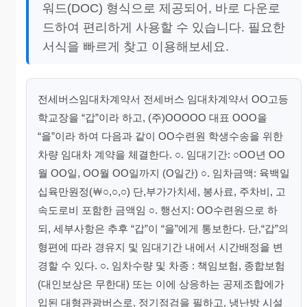
워드(DOC) 형식으로 제공되어, 바로 다운로
드하여 편리하게 사용할 수 있습니다. 필요한
서식을 빠르게 찾고 이용해보세요.
전세버스임대차계약서 전세버스 임대차계약서 OO고등
학교장을 “갑”이라 하고, (주)OOOOO 대표 OOO을
“을”이라 하여 다음과 같이 OO수련원 학생수송을 위한
차량 임대차 계약을 체결한다. ○. 임대기간: ○OO년 OO
월 OO일, OO월 OO일까지 (O일간) ○. 임차금액: 육백일
십육만원정(￦○,○,○) 단,부가가치세, 봉사료, 주차비, 고
속도로비 포함한 금액임 ○. 행선지: OO수련원으로 하
되, 세부사항은 추후 “갑”이 “을”에게 통보한다. 단,“갑”의
형편에 따라 경유지 및 임대기간 내에서 시간배정을 변
경할 수 있다. ○. 임차수량 및 차종 : 책임보험, 종합보험
(대인보상은 무한대) 또는 이에 상응하는 공제조합에가
입된 대형관광버스로, 정기점검을 필하고, 냉난방 시설