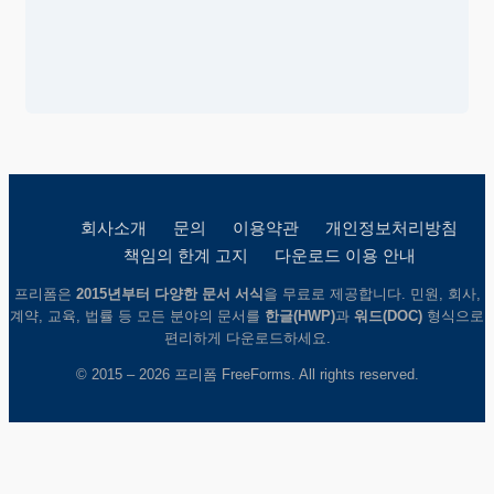
회사소개
문의
이용약관
개인정보처리방침
책임의 한계 고지
다운로드 이용 안내
프리폼은
2015년부터 다양한 문서 서식
을 무료로 제공합니다. 민원, 회사,
계약, 교육, 법률 등 모든 분야의 문서를
한글(HWP)
과
워드(DOC)
형식으로
편리하게 다운로드하세요.
© 2015 – 2026 프리폼 FreeForms. All rights reserved.