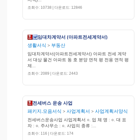
조회수: 10738 | 다운로드: 12846
임대차계약서 (아파트전세계약서)
“갑” OO학교 교장 O O O
생활서식
부동산
>
“을” 사업자 번호 :
임대차계약서(아파트전세계약서) 아파트 전세 계약
주 소 :
서 대상 물건 아파트 동 호 분양 면적 평 전용 면적 평
제...
상 호 :
조회수: 2089 | 다운로드: 2443
대 표 자 :
전 화 :
전세버스 운송 사업
패키지.모음서식
사업계획서
사업계획서양식
>
>
전세버스운송사업 사업계획서 ○. 업 체 명 : ○. 대 표
자 : ○. 주사무소 : ○. 사업의 종류 :...
조회수: 116 | 다운로드: 174