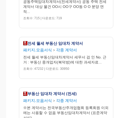
공동주택임대차계약서(전세계약서) 공동 주택 전세
11. “을”은 천재지변의 사유 없이 본 계약을 일방적
계약서 대상 물건 OO시 OO구 OO동 O O 분양 면
으로 해약하는 경우 본 계약의
적...
해약금은 물론 본 여행의 계약에 수반되는 모든
조회수: 715 | 다운로드: 719
경제적 손해를 배상하여야 한다.
12. 기타 본 계약에 약정되지 않은 사항은 쌍방 합의
하에 일반 관행에 따른다.
전세 월세 부동산 임대차 계약서
패키지.모음서식
각종 계약서
>
13. 본 계약의 해석에 차이가 있을 때에는 “갑”의 해
전세 월세 부동산임대차계약서 세무서 검 인 No. 근
석에 따른다.
거 : 부동산 중개업자(복덕방)에 대한 과세자료...
조회수: 47232 | 다운로드: 30950
14. 본 계약의 입증을 위하여 계약서 2통을 작성, 각
자 1통씩 보관한다.
부동산 임대차 계약서 (전세)
패키지.모음서식
각종 계약서
>
※본 계약서는 전국부동산주개업협회 등록회원 이외
에는 사용할 수 없음 부동산임대차계약서 (표준계약
20OO. OO. OO
서식)...