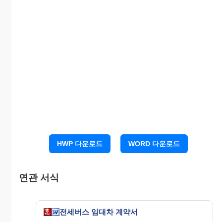
4. 임차수량 및 차종 : 책임보험, 종합보험(대인보상
은 무한대) 또는 이에 상응하는
공제조합에가입된 대형관광버스로, 정기점검을
필하고, 냉난방 시설이 완비되고,
좌석이 안락한 차량 1대(보험가입증서 사본 및 차
량등록증 사본을 계약서에 첨부한다)
5. “을”은 운행 첫날 출발 전에 차량번호를 인솔책
임 교사에게 제시하고 계약된 차량여부를
확인해 주어야 한다.(버스출발시간- OO:OO, OO
유원지입구-OO:OO분까지)
HWP 다운로드
WORD 다운로드
6. “을”은 안전운행을 위하여 차량정비를 철저히 하
고 “학생수송차량”이라는 표지판과
연관 서식
차량호수 표지판(1호)을 준비하여 버스 전면에 부
착하고 운행한다.
전세버스 임대차 계약서
7. 차량 확인결과 계약된 차량이 아니거나, 시설이