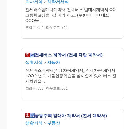
회사서식
계약서서식
미비한 차량이 있을 대에는 해당
>
임차료의 30%를 감액하여 지급한다.
전세버스임대차계약서 전세버스 임대차계약서 OO
고등학교장을 “갑”이라 하고, (주)OOOOO 대표
OOO을...
8. 운행도중 “을”의 귀책사유로 인해 운행이 지연
조회수: 654 | 다운로드: 741
될 때에는 지체 1시간당 당일
임차료의 10%를 감액하여 지급하며, 4시간 이상
운행이 지연될 때에는 당일 임차료는
지급하지 않는다.
전세버스 계약서 (전세 차량 계약서)
9. 보험가입이 안된 차량이 발견되어 운행이 중단될
생활서식
자동차
>
때에는 “을”은 이에 따른 모든
전세버스계약서(전세차량계약서) 전세차량 계약서
책임을 지고 그 손해를 전액 보상하여야 한다. 또
○OO학년도 가을현장학습을 실시함에 있어 버스 전
한 부득이 운행을 하더라도 해당
세차량을...
임차료의 50%를 감액하여 지급한다.
조회수: 535 | 다운로드: 631
10. “갑”은 “을”이 본 계약을 완전히 이행한 후
“을”의 청구(세금계산서)에 의하여 “을”의
공동주택 임대차 계약서 (전세 계약서)
계좌에 대금을 입금한다.
생활서식
부동산
>