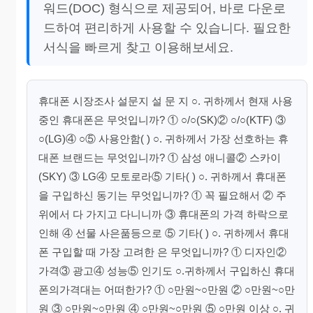
워드(DOC) 형식으로 제공되어, 바로 다운로
드하여 편리하게 사용할 수 있습니다. 필요한
서식을 빠르게 찾고 이용해보세요.
휴대폰 시장조사 설문지 설 문 지 ○. 귀하께서 현재 사용
중인 휴대폰은 무엇입니까? ① ○/○(SK)② ○/○(KTF) ③
○(LG)④ ○⑤ 사용안함( ) ○. 귀하께서 가장 선호하는 휴
대폰 브랜드는 무엇입니까? ① 삼성 애니콜② 스카이
(SKY) ③ LG④ 모토로라⑤ 기타( ) ○. 귀하께서 휴대폰
을 구입하신 동기는 무엇입니까? ① 꼭 필요해서 ② 주
위에서 다 가지고 다니니까 ③ 휴대폰의 가격 하락으로
인해 ④ 선물 사은품등으로 ⑤ 기타( ) ○. 귀하께서 휴대
폰 구입할 때 가장 고려한 은 무엇입니까? ① 디자인②
가격③ 광고④ 성능⑤ 인기도 ○.귀하께서 구입하신 휴대
폰의가격대는 어떠한가? ① ○만원~○만원 ② ○만원~○만
원 ③ ○만원~○만원 ④ ○만원~○만원 ⑤ ○만원 이상 ○. 귀