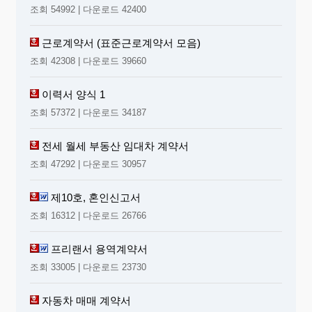
조회 54992 | 다운로드 42400
27.귀하께서 부가서비스를 이용하시고 계시나요?
근로계약서 (표준근로계약서 모음)
① 많이 이용한다.
② 이용한다.
조회 42308 | 다운로드 39660
③ 보통이다.
④ 이용 안 한다.
이력서 양식 1
⑤ 기타( )
조회 57372 | 다운로드 34187
28.귀하께서는 사용하시는 부가서비스는?
전세 월세 부동산 임대차 계약서
① 발신번호표시만 사용 ② 컬러링 사용
조회 47292 | 다운로드 30957
③ 캐치콜 사용 ④ 레터링 사용 ⑤ 모두 사용
제10호, 혼인신고서
29.귀하께서 생각하시는 신개념 휴대폰의 기능은?
① 무한가능 착탈식 업그레이드 방식
조회 16312 | 다운로드 26766
② 다른 가전 기기와 네트워크 호환 방식
③ scan 기능및 문서 출력
프리랜서 용역계약서
④ 인공 지능형 휴대폰
조회 33005 | 다운로드 23730
⑤ 기타( )
자동차 매매 계약서
30.귀하께서 생각하시는 휴대폰 시장이 강화해야할