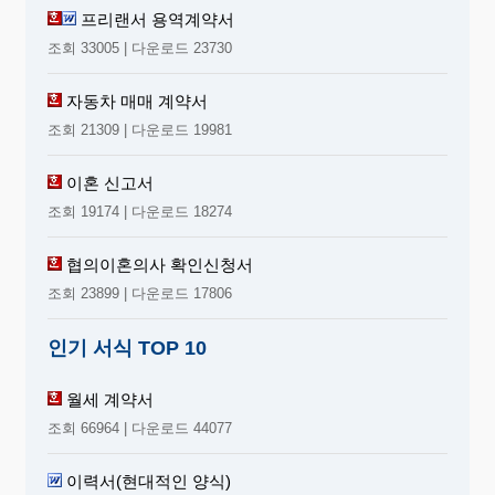
③ PDA 기능 ④ GPS 기능 ⑤ 기타(
프리랜서 용역계약서
)
조회 33005 | 다운로드 23730
24.귀하께서는 휴대폰으로 결제 공간과 결제 수단을
자동차 매매 계약서
사용하는데 어떠한가?
① 모바일 뱅킹사용 ② 인터넷 결제
조회 21309 | 다운로드 19981
③ 휴대폰 신용카드결제 ④ 사용 안한다
이혼 신고서
25.귀하께서는 휴대폰을 구입하신후 사용이 어떠했
조회 19174 | 다운로드 18274
는가?
① 전에 사용한 기기와 같은 회사 제품이여서 괜찮았
협의이혼의사 확인신청서
다
조회 23899 | 다운로드 17806
② 조금 불편했지만 익숙해지니까 괜찮았다
③ 불편 해서 통화 이외는 사용을 안한다.
인기 서식 TOP 10
④ 사용 설명서에 너무 복잡하게 나와 잘 모르겠다
⑤ 기타( )
월세 계약서
26.귀하께서는 휴대폰 회사의 신제품 개발에 생각
조회 66964 | 다운로드 44077
은?
① 매우 불만 ② 불만 ③보통 ④만족 ⑤매우 만족
이력서(현대적인 양식)