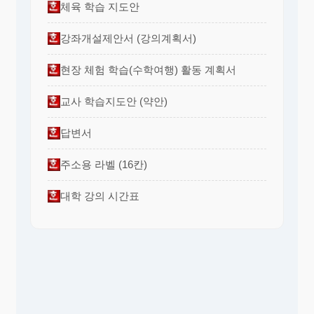
체육 학습 지도안
35.귀하의 한달 수입은?
① 100이하 ② 100~150만원
강좌개설제안서 (강의계획서)
③ 150~250만원 ④ 250이상 ⑤ 기타(
)
현장 체험 학습(수학여행) 활동 계획서
※ 지금까지 본 설문에 응해 주셔서 대단히 감사합니
교사 학습지도안 (약안)
다.
답변서
주소용 라벨 (16칸)
대학 강의 시간표