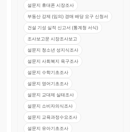
설문지 휴대폰 시장조사
12.귀하께서 휴대폰을 교체 하신다면 그이유는?
① 고장이나서
부동산 강제 (임의) 경매 배당 요구 신청서
② 유행에 따라서
건설 기성 실적 신고서 (통계청 서식)
③ 잃어버려서
④ 새로운 기능이 나와서
조사보고문 시장조사보고
⑤ 기타( )
설문지 청소년 성지식조사
13.귀하께서 휴대폰 사용시 요금부담이 되는 대상
은?
설문지 사회복지 욕구조사
① 통화사용료
② 문자 사용료
설문지 수학기초조사
③ 부가서비스 사용료
④ 데이터 이용료
⑤ 기타
( )
설문지 영어기초조사
14.귀하께서 사용하신 휴대폰의 대한 만족도는?
설문지 교대제 실태조사
① 매우 불만 ② 불만 ③ 보통 ④ 만족 ⑤ 매우 만족
설문지 소비자의식조사
15.귀하께서 휴대폰 사용을 가장 많이 하는 것은?
설문지 교육과정수요조사
① 통화 ② 문자 ③ 증권,뉴스 ④ 게임 ⑤ 기타
( )
설문지 유아기초조사