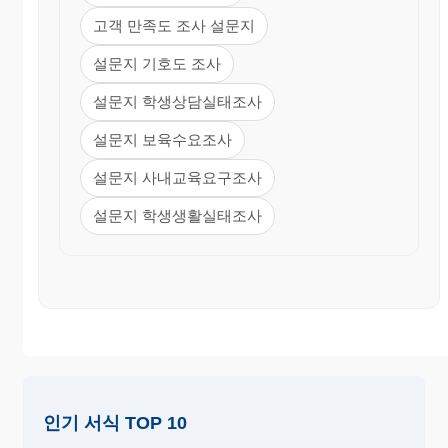
16.귀하께서 쓰는 휴대폰의 하루 평균 통화량은?
고객 만족도 조사 설문지
① 1~5분
② 5~10분
③ 10~15분
설문지 기호도 조사
④ 15~20분
⑤ 20~30분
⑥ 30분 이상
설문지 학생상담실태조사
17.귀하께서는 하루에 휴대폰을 사용한 횟수는?
① 1~4회
② 5~8회
③ 9~12회
④ 13회이상
설문지 보육수요조사
18.귀하께서는 2004년 번호 이동성 제도를 시작하면
설문지 사내교육요구조사
서 옮기고싶은 서비스는?
설문지 학생생활실태조사
① 그대로 사용한다.
② LG텔레콤
③ KTF
④ SK
텔레콤
19.귀하께서는 습득한 휴대폰에 대한 생각은?
① 당연히 주인을 찾아줘야한다. ② 어떻게든 팔아서
돈을 번다.
③ 일단 최신폰이라면 전원을 끈다. ④ 어떻게 할지
생각해본다.
인기 서식 TOP 10
20.귀하께서는 휴대폰전자파에 대해 건강피해인식