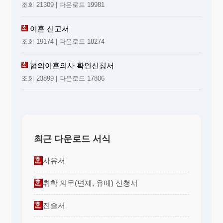
조회 21309 | 다운로드 19981
사항은?
① 모바일화 ② 네트워크화
③ 융합/복합화 ④ 특성화 ⑤ 기타( )
이혼 신고서
조회 19174 | 다운로드 18274
31.귀하께서 사용하시는 휴대폰을 재구매하실 의도
는?
협의이혼의사 확인신청서
① 구매 한다
조회 23899 | 다운로드 17806
② 구매 않한다
③ 기타( )
32. 귀하의 성별은 무엇입니까?
① 남자
② 여자
최근 다운로드 서식
33. 귀하의 연령은 어떻게 되나요?
① 10대
② 20대
③ 30대
④ 40대
⑤
사유서
50이상
취학 의무(면제, 유예) 신청서
34.귀하의 직업은 무엇입니까?
① 학생
② 주부
③ 일반회사원
④ 전문
진술서
직
⑤ 기타( )