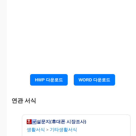
4. 귀하께서 휴대폰 구입할 때 가장 고려한
은
무엇입니까?
① 디자인
② 가격
③ 광고
④ 성
능
⑤ 인기도
5.귀하께서 구입하신 휴대폰의가격대는 어떠한가?
① 10만원~20만원 ② 20만원~30만원 ③ 30만원~40
만원
④ 40만원~50만원 ⑤ 50만원 이상
6. 귀하께서 가입하신 통신업체를 선택하신 이유는
HWP 다운로드
WORD 다운로드
무엇입니까?
① 요금제 저렴해서
② 통화품질이 좋아서
연관 서식
③ 업체에 대한 신뢰도
④ 주위의 추천
⑤ 기타( )
설문지(휴대폰 시장조사)
7. 귀하께서
을 사용하신 기간은 ?
생활서식
기타생활서식
>
① 3개월이내 ② 6개월이상 ③ 1년이상 ④ 2년이상