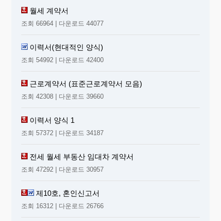
과 사용여부와 관련성은?
월세 계약서
① 매우 나쁜 영향을 준다
조회 66964 | 다운로드 44077
② 나쁜 영향을 준다
③ 보통이다
이력서(현대적인 양식)
④ 관심없다
조회 54992 | 다운로드 42400
21.귀하께서는 자신의 휴대폰에 대해 어떨 때 불만을
느끼는가?
근로계약서 (표준근로계약서 모음)
① 다른 휴대폰 보다 기능이 떨어질 때
조회 42308 | 다운로드 39660
② 다른 휴대폰 보다 디자인이 떨어질 때
③ 실제로 써보고 휴대폰의 필요성을 못느낄 때
이력서 양식 1
④ 기타( )
조회 57372 | 다운로드 34187
22.귀하께서는 휴대폰에 대해 피해사항이 있는가?
전세 월세 부동산 임대차 계약서
① 개인 정보 유출 ② 장난전화
③ 음란 광고 ④ 명의 도용 ⑤ 기타( )
조회 47292 | 다운로드 30957
23.귀하께서는 지금 가지고 있는 휴대폰에 기능을 추
제10호, 혼인신고서
가한다면 넣고 싶은 기능은?
조회 16312 | 다운로드 26766
① 디지털 카메라 기능 ② MP3 기능