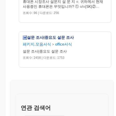
휴대폰 시장조사 설문지 설 문 지 ○. 귀하께서 현재
⑤ 3년이상
사용중인 휴대폰은 무엇입니까? ① ○/○(SK)②...
조회수: 96 | 다운로드: 256
8. 귀하께서 휴대폰을 어떤매체를 통해서 접하게 되
었는가?
① TV/CF ② 라디오 ③ 신문 잡지 ④ 인터넷 ⑤ 기타
( )
설문 조사|중요도 설문 조사
9.귀하께서 사용중인 휴대폰의 한달 사용료는?
패키지.모음서식
office서식
>
①
1~3만원 ② 3~5만원 ③ 5~7만원 ④ 7~10만원
설문 조사|중요도 설문 조사
⑤ 10만원이상
조회수: 2458 | 다운로드: 1753
10.귀하께서 휴대폰 고장시 서비스는 어떻게 이용하
십니까?
① 대리점 방문해 접수 한다
② 서비스 센터를 방문해 접수 한다
③ 기타( )
11.귀하께서 평소 휴대폰 교체시기는?
① 6개월이내 ② 1년 이상 ③ 2년 이상 ④ 3년 이상
연관 검색어
⑤ 4년 이상