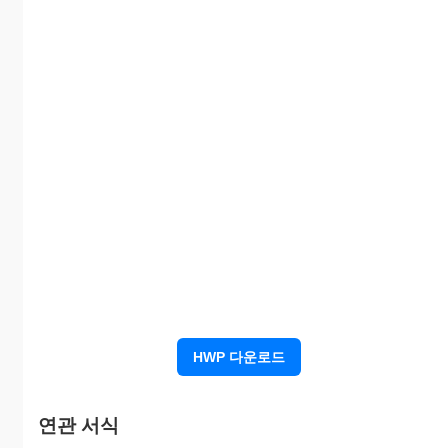
장
에
서
의
승
리
A:가중 평가점수 합계:
● 능력.태도.의욕평가
탁우보부
불
월수통족량
경
가중
평가점수
영
치
평가요소
정 의
방
30%
5
4
3
2
1
침
HWP 다운로드
회사의 목표달성을 위해 기존의
구조적 문제점을 정확히 파악하
혁신능력
여 조직과 업무를 혁신적으로
연관 서식
나갈수 있는 능력