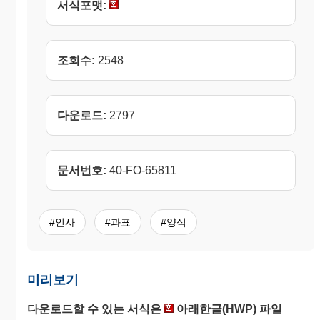
서식포맷:
조회수:
2548
다운로드:
2797
문서번호:
40-FO-65811
#인사
#과표
#양식
미리보기
다운로드할 수 있는 서식은
아래한글(HWP) 파일