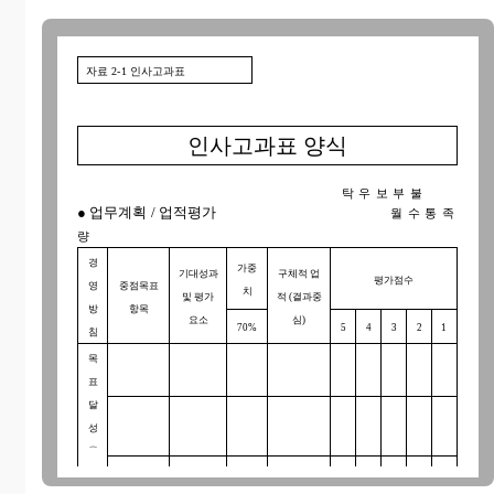
자료 2-1 인사고과표
인사고과표 양식
탁우보부불
● 업무계획 / 업적평가
월수통족
량
경
가중
기대성과
구체적 업
평가점수
영
중점목표
치
및 평가
적 (결과중
방
항목
요소
심)
70%
5
4
3
2
1
침
목
표
달
성
⌒
시