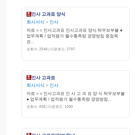
불확실한 가운데 나아가야 할
신
바람직한 방향을 신속히 결정하
추진력/결
인사 고과표 양식
속
고 설정된 목표달성을 위한 구
단력
한
회사서식
인사
체적인 방법을 제시하고 수행하
>
실
는 능력
자료 ○ ○ 인사고과표 인사고과표 양식 탁우보부불 ●
행
주어진 업무를 수행함에 있어
업무계획 / 업적평가 월수통족량 경영방침 중점목
표...
주도적으로 내.외의 관련부서를
리드하여 목표를 효과적/효율적
조회수: 2548 | 다운로드: 2797
리더십
으로 달성하는 능력(부하의등기
부여)지도 등를 통해 부하의 능
력을 최대한 발휘케 하는 능력
고객의 중요성에 대해 잘알고
고객지
인사 고과표
있고 고객이 원하는 것이 무엇
향/SVC정
회사서식
인사
>
인지를 파악하여 고객의 요구에
신
부응하는 자세
자료 ○ ○ 인사고과표 인 사 고 과 표 양 식 탁우보부불
● 업무계획 / 업적평가 월수통족량 경영방침...
회사의 규정/공동과제 수행에
팀
앞장서서 일힐 뿐아니라 인간관
조회수: 858 | 다운로드: 1090
솔선수범
웍
계나 인격적인 측면에서 모범이
향
되고자 부단히 노력하는 자세
상
조직의 일원으로서 동료 상사
협 조 성
및 타부서에 협력하려고 하며