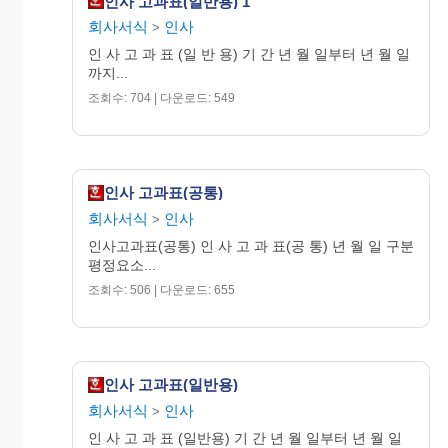
인사 고과표(일반용) 1
전사적 발전에 부응하려는 자세
회사서식
인사
>
자기개발
하단의 “자기개발 계획/결과”참
인 사 고 과 표 (일 반 용) 기 간 년 월 일부터 년 월 일
목표달성
조
까지...
조회수: 704 | 다운로드: 549
B:가중 평가점수 합계:
※평가등급의 정의
평
인사 고과표(공통)
평가단
가
정 의
회사서식
인사
>
위
구
인사고과표(공통) 인 사 고 과 표(공 통) 년 월 일 구분
분
절대평
평정요소...
목표(기대치)를
점(A+B)
탁
조회수: 506 | 다운로드: 655
5
S
모두 크게 초과달
월
성
목표(기대치)를
우
모두 달성하고 일
4
A
수
부 주요 목표를
인사 고과표(일반용)
초과달성
회사서식
인사
>
보
목표(기대치)를
3
B
인 사 고 과 표 (일반용) 기 간 년 월 일부터 년 월 일
통
모두 달성