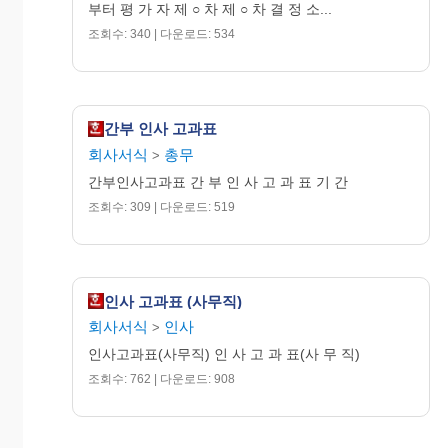
부터 평 가 자 제 ○ 차 제 ○ 차 결 정 소...
목표(기대치)를
조회수: 340 | 다운로드: 534
상대평
부
일부 달성하고 일
2
C
가등급
족
부주요목표를 미
S
A
B
C
D
(최종)
달성
불
목표(기대치)를
1
D
간부 인사 고과표
량
모두 미달성
회사서식
총무
>
※자기계발 계획/결과
간부인사고과표 간 부 인 사 고 과 표 기 간
중점 목
실시
상사지원
구체적결
직속상사
기간
조회수: 309 | 다운로드: 519
표
방법
요청사항
과
의견
인사 고과표 (사무직)
회사서식
인사
>
인사고과표(사무직) 인 사 고 과 표(사 무 직)
조회수: 762 | 다운로드: 908