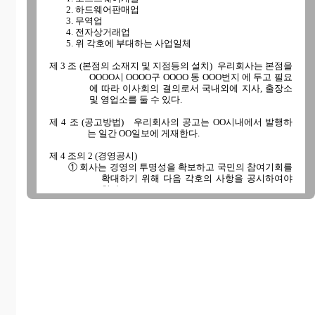
2. 하드웨어판매업
3. 무역업
4. 전자상거래업
5. 위 각호에 부대하는 사업일체
제 3 조 (본점의 소재지 및 지점등의 설치) 우리회사는 본점을
OOOO시 OOOO구 OOOO 동 OOO번지 에 두고 필요
에 따라 이사회의 결의로서 국내외에 지사, 출장소
및 영업소를 둘 수 있다.
제 4 조 (공고방법) 우리회사의 공고는 OO시내에서 발행하
는 일간 OO일보에 게재한다.
제 4 조의 2 (경영공시)
① 회사는 경영의 투명성을 확보하고 국민의 참여기회를
확대하기 위해 다음 각호의 사항을 공시하여야
한다.
1. 결산서 및 재무제표
2. 연도별 경영목표, 예산 및 운영 계획
3. 정관, 사채원부 및 이사회의사록
4. 감사의 감사보고서와 감사원으로부터 징계, 시정,
개선요구 등을 받은 경우 그 내용
5. 기타 경영에 관한 중요한 사항
② 회사는 제1항의 규정에 의한 서류 를 비치하여야 하며,
이를 열람 또는 복사하고자 하는 자가 있는 때에
는 이에 응하여야 한다.
제 2 장 주 식