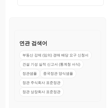
첨부하여 제출하여야 한다.
③ 주식을 질권의 목적으로 하여 질권설정, 이전등록 및
말소를 청구할 때는 우리회사 소정의 청구서에
주권을 첨부하여 제출하여야 한다.
④ 회사는 위 각항의 청구를 받았을 때는 주주명부에 소
정기입 절차를 필한 다음 주권배면에 대표이사
의 직인을 날인하여 이를 청구자에게 환부하여
야 한다.
제 11 조 (주권의 재교부)
연관 검색어
① 주권의 오손.훼손 또는 분합으로 인하여 신주권의 교
부를 청구코자 할 때는 우리회사 소정의 청구서
에 주권을 첨부하여 제출하여야 한다.
② 주권의 오손, 훼손이 심함으로 인하여 그 진위를 식별
부동산 강제 (임의) 경매 배당 요구 신청서
키 곤란할 때 또는 주권의 상실로 인하여 신주권
의 재교부를 청구코자할 때는 우리회사 소정의
건설 기성 실적 신고서 (통계청 서식)
청구서에 제권판결의 등본 또는 정본을 첨부하
여 제출하여야 한다.
정관샘플
중국정관 양식샘플
제 12 조 (주권변개의 수수료) 제10조 및 제11조의 경우에는
우리회사 소정의 수수료를 청구자로부터 징수한
정관 주식회사 표준정관
다.
정관 상장회사 표준정관
제 13 조 (주주등의 주소, 성명 및 인감 또는 서명등 신고)
① 주주 또는 등록질권자 및 그들의 법정대리인은 주소,
성명, 인감 또는 서명을 우리회사에 신고하여야
한다. 단, 그 변경이 있을때도 또한 같다.
② 주주 또는 등록질권자가 외국에 거주하는 경우에는 한