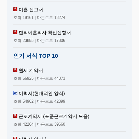
제 20 조 (대리인에 의한 의결권 행사)
이혼 신고서
주주는 대리인으로 하여금 그의 의결권을 행사할 수 있
다.단, 대리인은 우리회사의 주주에 한하며 대리인
조회 19161 | 다운로드 18274
은 주주총회 개최 전에 그 대리권을 증명하는 서면
을 제출하여야 한다
협의이혼의사 확인신청서
제 21 조 (의사록 작성) 주주총회의 의사에 대하여는 그 경과
의 요령 및 결과를 의사록에 작성하고, 의장과 출
조회 23895 | 다운로드 17806
석한 이사가 이에 기명날인 또는 서명하여 본점
및 지점에 비치한다.
인기 서식 TOP 10
제 4 장 이사.이사회.감사
제 22 조 (이사.감사의 수 및 선임방법)
월세 계약서
① 우리회사에 이사 삼명 이상, 감사 일명 이상을 두며 이
조회 66925 | 다운로드 44073
를 주주총회에서 선임한다.
② 이사의 선임결의는 발행주식총수의 과반수에 해당하
는 주식을 가진 주주의 출석으로 그 의결권의 과
이력서(현대적인 양식)
반수로서 이를 결의한다.
③ 감사의 선임결의는 의결권이 없는 주식을 제외한 발행
조회 54962 | 다운로드 42399
주식 총수의 일백분의 삼을 초과하는 주식을 가
진 주주는 그 초과하는 주식 수에 대해서는 행사
하지 못한다.
근로계약서 (표준근로계약서 모음)
④ 제1항의 이사 및 감사는 대한주택공사 직원 중에서 상
조회 42264 | 다운로드 39660
임 또는 비상임으로 선임할 수 있다.
제 23 조 (이사.감사의 임기)