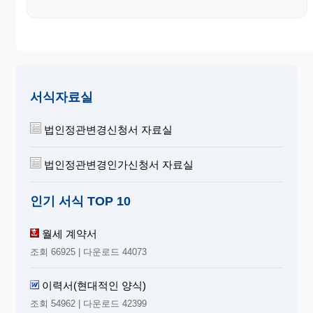
국내에 가주소 또는 대리인을 정하여 신고하여
야 한다. 단, 그 변경이 있을 때도 또한 같다.
③ 법정대리인은 그 대리권을 증명할 자격증명서를 제출
하여야 하며, 변경신고에 있어서는 우리회사가
상당하다고 인정할 만한 변경증명서류를 첨부
하여야 한다.
④ 위 각 항의 신고를 태만함으로 인하여 발생한 손해에
대하여는 우리회사가 그 책임을 지지 아니한다.
서식자료실
제 14 조 (주주명부의 폐쇄) 우리회사는 매결산기 종료일의
익일로부터 그 결산에 관한 정기 주주총회 종결일
법인정관변경신청서 자료실
까지와 임시 주주총회 소집통지서 발송일로부터
그 총회 종결일까지에는 주식의 명의개서, 질권에
관한 등록 및 그 말소를 정지한다.
법인정관변경인가신청서 자료실
제 3 장 주주총회
인기 서식 TOP 10
제 15 조 (총회의 소집)
① 우리회사의 주주총회는 정기주주총회와 임시주주총
회로 한다
월세 계약서
② 정기주주총회는 매 결산기 종료후 삼개월 이내 소집하
고 임시주주총회는 필요에 따라 이사회 결의 및
조회 66925 | 다운로드 44073
법률이 정한 바에 의하여 이를 소집한다.
③ 주주총회에서는 미리 주주에게 통지한 회의목적사항
이외에는 결의를 하지 못한다. 단, 주주전원의 동
이력서(현대적인 양식)
의가 있으면 그러하지 아니한다.
④ 감사는 회의 목적사항과 소집의 이유를 기재한 서면을
조회 54962 | 다운로드 42399
이사회에 제출하여 임시주주총회의 소집을 청