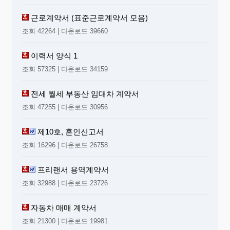
구할 수 있다.
근로계약서 (표준근로계약서 모음)
제 16 조 (총회의 의장)
조회 42264 | 다운로드 39660
① 주주총회의 의장은 대표이사가 이에 임한다. 단, 대표
이사가 수인있는 경우에는 대표이사 회장, 대표
이사 사장 및 대표이사 전무의 순으로 한다.
이력서 양식 1
② 대표이사 유고시는 이사회가 미리 정한 이사의 순으로
그 직무를 대행한다.
조회 57325 | 다운로드 34159
제 17 조 (총회 의결사항) 주주총회는 다음사항을 의결한다.
1. 자본의 감소
전세 월세 부동산 임대차 계약서
2. 정관의 변경
3. 재무제표의 승인
조회 47255 | 다운로드 30956
4. 대표이사, 이사 및 감사의 선임과 해임
5. 임원 및 감사의 보수와 퇴직금에 관한 사항
제10호, 혼인신고서
6. 회사의 합병 및 해산
7. 기타 법령에서 정한사항 및 이사회에서 요구하는 사항
조회 16296 | 다운로드 26758
제 18 조 (총회의 의결방법)
① 주주총회의 결의는 법령에 다른 규정이 있는 경우를
프리랜서 용역계약서
제외하고는 출석한 주주의 의결권의 과반수로
하되 발행주식 총수의 4분의 1이상의 수로써 하
조회 32988 | 다운로드 23726
여야 한다.
② 의장은 주주로서의 자기의 의결권을 행사할 수 있다
자동차 매매 계약서
제 19 조 (주주의결권)
조회 21300 | 다운로드 19981
주주의 의결권은 소유주식 일주에 대하여 일개로 한다.