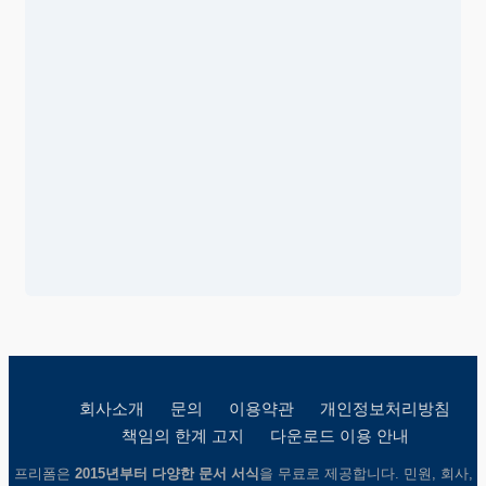
1. 대차대조표
2. 손익계산서
3. 이익잉여금 처분계산서 또는 결손금 처리계산서
② 감사는 제1항의 서류를 받은 날로부터 4주간내에 감사
보고서를 대표이사에게 제출하여야 한다.
③ 대표이사는 제1항 각 호의 서류와 부속명세서를 영업
보고서 및 감사보고서와 함께 정기주주총회 회
일의 1주간 전부터 본사에 5년간, 그 등본을 지점
에 3년간 비치하여야 한다.
④ 대표이사는 제1항 각 호의 서류에 대한 정기주주총회
의 승인을 얻은 때에는 지체없이 대차대조표와
외부감사인의 감사의견을 공고하여야 한다.
제 34 조 (이익금의 처분)
우리회사의 이익금은 매 결산기의 총익금으로부터 총손
금을 공제한 잔액이며, 다음과 같이 이를 처분한다.
1. 이익준비금 : 금전에 의한 이익 배당금의 1/10이상
단, 자본의 1/2에 달할때까지
2. 법정준비금 : 약간
3. 임의적립금 : 약간
4. 주주배당금 : 약간
5. 기타 이익잉여금 처분액
6. 차기이월 이익잉여금
회사소개
문의
이용약관
개인정보처리방침
제 35 조 (주주배당금)
책임의 한계 고지
다운로드 이용 안내
① 주주배당금은 매 결산기 말일 현재의 주주명부에 등재
된 주주 또는 등록질권자에게 이를 지급한다.
② 제1항의 배당금은 지급개시일로부터 5년이내에 지급
프리폼은
2015년부터 다양한 문서 서식
을 무료로 제공합니다. 민원, 회사,