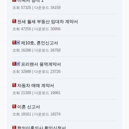
이력서 양식 1
① 이사의 임기는 삼년으로 한다. 단, 임기가 재임중 최종
의 결산기에 관한 정기 주주총회 전에 만료할 때
조회 57325 | 다운로드 34159
는 그 총회의 종결시까지 그 임기를 연장할 수 있
다.
② 감사의 임기는 취임 후 삼년 내의 최종의 결산기에 관
전세 월세 부동산 임대차 계약서
한 정기주주총회 종결시까지로 한다.
조회 47255 | 다운로드 30956
제 24 조 (이사.감사의 보선) 이사 또는 감사의 결원이 발생할
때는 주주총회에서 이를 선임한다. 그러나 법정원
수를 결하지 아니하고 업무집행에 지장이 없을 때
제10호, 혼인신고서
는 그러하지 아니한다.
조회 16296 | 다운로드 26758
제 25 조 (이사의 직무 및 보고업무)
① 대표이사는 회사를 대표하고 일체의 업무를 총괄한다.
프리랜서 용역계약서
단, 대표이사가 수인있는 경우에는 각자가 회사를 대표한다.
② 회사는 이사회의 결의로 이사중에서 전무이사 및 상무
조회 32988 | 다운로드 23726
이사를 선임할 수 있다.
③ 전무이사 및 상무이사는 대표이사를 보좌하고 이사회
에서 정하는 바에 따라 회사의 업무를 분장, 집행
자동차 매매 계약서
하며 대표이사 유고시에는 위 순서로 직무를 대
행한다.
조회 21300 | 다운로드 19981
④ 이사는 회사에 현저하게 손해를 미칠 염려가 있는 사
실을 발견할 때는 감사에게 이를 보고하여야 한
다.
이혼 신고서
조회 19161 | 다운로드 18274
제 26 조 (이사회) 이사회는 이사로 구성하며 의장은 대표이
사가 이에 임한다.단, 대표이사가 유고시에는 전무
이사, 상무이사의 순으로 그 직무를 대행한다.
협의이혼의사 확인신청서