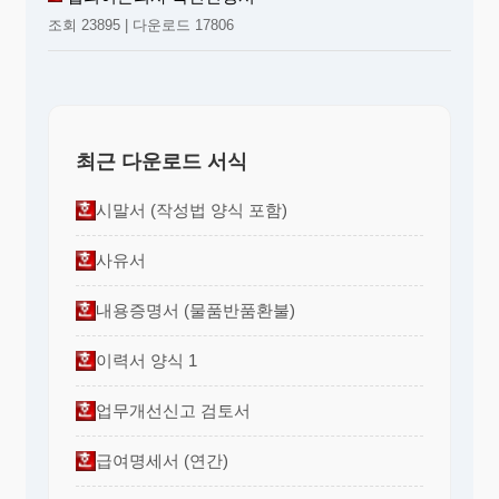
제 27 조 (이사회 의결사항)
조회 23895 | 다운로드 17806
이사회는 다음사항을 의결한다.
1. 주주총회의 소집과 이에 제출할 의안
2. 매 회계년도의 결산안
3. 매 회계년도의 사업계획 및 예산의 결정과 변경
4. 취업규칙, 직제, 인사, 보수등 주요규정의 제정 및 개폐
5. 지사 또는 영업소의 설치와 폐합
최근 다운로드 서식
6. 자금의 차입
7. 신주발행
8. 기타 주요경영방침에 관한 사항
시말서 (작성법 양식 포함)
제 28 조 (이사회의 소집)
① 이사회는 대표이사가 소집한다.
사유서
② 이사회의 개최를 위하여 서면으로 이사회 개최 칠일
전에 각 이사 및 감사에게 통지하여야 한다. 단,
이사 및 감사 전원의 동의가 있을 때에는 소집절
내용증명서 (물품반품환불)
차를 생략할 수 있다.
제 29 조 (이사회 의결방법)
이력서 양식 1
① 이사회의 의결은 이사 과반수의 출석과 출석이사의 과
반수로한다. 단, 가부 동수인 때는 의장의 결정에
업무개선신고 검토서
의한다.
② 이사회의 의사에 대하여는 의사록을 작성하고 의장과
출석한 이사 및 감사가 이에 기명날인 또는 서명
급여명세서 (연간)
하여 회사에 비치한다.
③ 이사회는 이사회 부의안건중 경미하거나 긴급을 요하