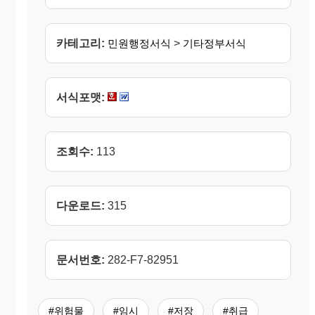
카테고리:
민원행정서식
>
기타정부서식
서식포맷:
조회수:
113
다운로드:
315
문서번호:
282-F7-82951
#위험물
#임시
#저장
#취급