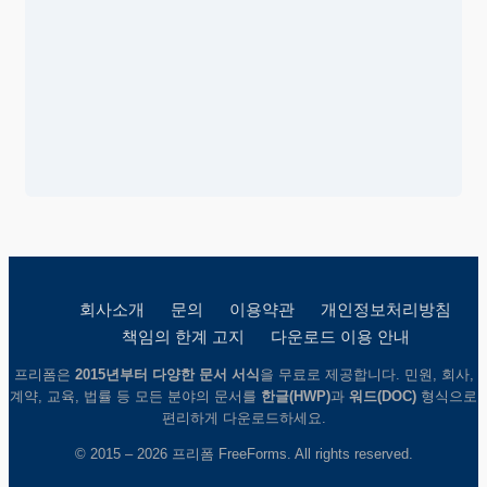
회사소개
문의
이용약관
개인정보처리방침
책임의 한계 고지
다운로드 이용 안내
프리폼은
2015년부터 다양한 문서 서식
을 무료로 제공합니다. 민원, 회사,
계약, 교육, 법률 등 모든 분야의 문서를
한글(HWP)
과
워드(DOC)
형식으로
편리하게 다운로드하세요.
© 2015 – 2026 프리폼 FreeForms. All rights reserved.