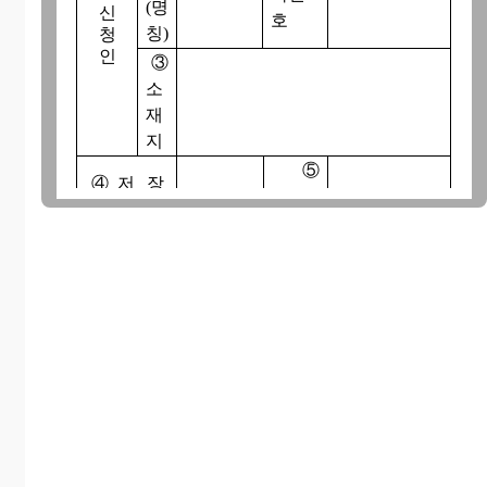
(명
신
호
칭)
청
인
③
소
재
지
⑤
④ 저 장
면
㎡
장 소
적
저 장 취 급 내 역
⑧
⑦
저
⑥ 유
⑨ 저 장
⑩ 소화설
품
장
별
량
비
명
방
법