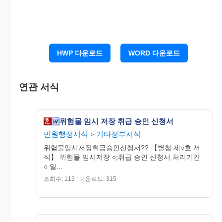
소방법 제15조제1항단서의 및 동법 시행규
칙 제8조제1항의 규정에 의
하여 위와 같이 신청합니다.
HWP 다운로드
WORD 다운로드
연관 서식
년 월 일
위험물 임시 저장 취급 승인 신청서
신청인
서명(인)
민원행정서식
기타정부서식
>
위험물임시저장취급승인신청서?? 【별첨 제○호 서
식】 위험물 임시저장 ○;취급 승인 신청서 처리기간
소방서장귀하
○ 일...
조회수: 113 | 다운로드: 315
수수료
1.위치도 및 위험물 배치도 1부