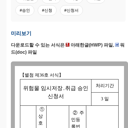
#승인
#신청
#신청서
미리보기
다운로드할 수 있는 서식은
아래한글(HWP) 파일,
워
드(doc) 파일
【별첨 제36호 서식】
처리기간
위험물 임시저장․취급 승인
신청서
3 일
①
② 주
상
민등
호
록번