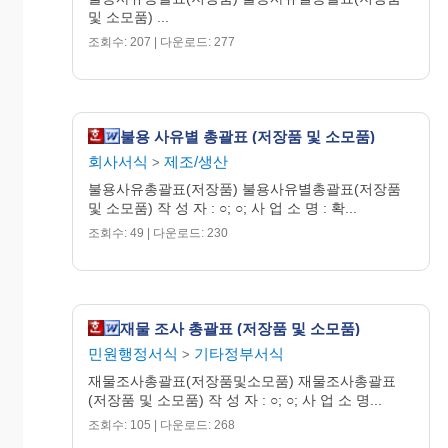
화
및 소모품) ...
품
조회수: 207 | 다운로드: 277
목
5
(설
비
보
관
품)
불용 사유별 총괄표 (저장품 및 소모품)
총
회사서식
제조/생산
>
계
불용사유총괄표(저장품) 불용사유별총괄표(저장품
정
기
및 소모품) 작 성 자 : ○; ○; 사 업 소 명 : 확...
재
조회수: 49 | 다운로드: 230
물
6
조
사
불
용
품
재물 조사 총괄표 (저장품 및 소모품)
민원행정서식
기타정부서식
>
재물조사총괄표(저장품및소모품) 재물조사총괄표
(저장품 및 소모품) 작 성 자 : ○; ○; 사 업 소 명...
조회수: 105 | 다운로드: 268