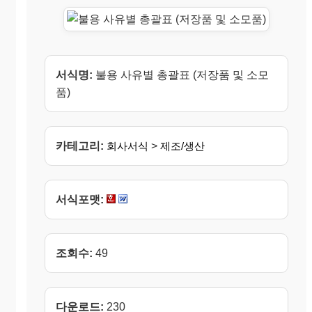
서식명:
불용 사유별 총괄표 (저장품 및 소모
품)
카테고리:
회사서식
>
제조/생산
서식포맷:
조회수:
49
다운로드:
230