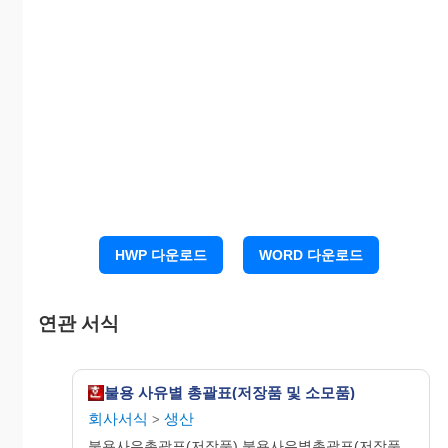
신)
(발
전)
(기
불
용
결
정
저
장
품)
예
비
3
품
HWP 다운로드
WORD 다운로드
목
저
장
품
연관 서식
계
전
불
4
자
불용 사유별 총괄표(저장품 및 소모품)
재
회사서식
생산
>
설
비
불용사유총괄표(저장품) 불용사유별총괄표(저장품