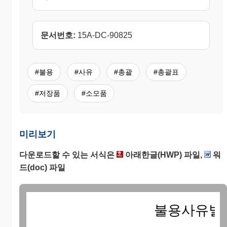
문서번호:
15A-DC-90825
#불용
#사유
#총괄
#총괄표
#저장품
#소모품
미리보기
다운로드할 수 있는 서식은
아래한글(HWP) 파일,
워
드(doc) 파일
불용사유별총