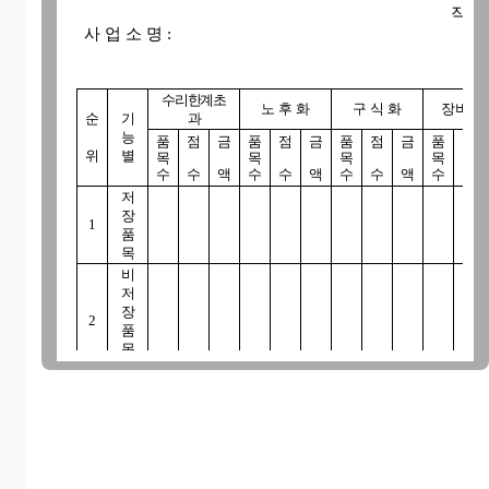
작 성 자 :
사 업 소 명 : 확 인 
수리한계초
노 후 화
구 식 화
장비철
순
기
과
능
품
점
금
품
점
금
품
점
금
품
점
위
별
목
목
목
목
수
수
액
수
수
액
수
수
액
수
수
저
장
1
품
목
비
저
장
2
품
목
계
(배
전
송
변
전)
(통