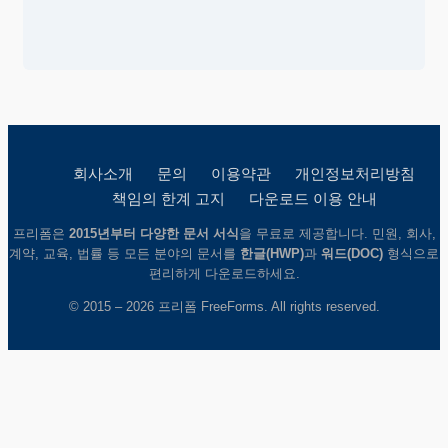
회사소개
문의
이용약관
개인정보처리방침
책임의 한계 고지
다운로드 이용 안내
프리폼은
2015년부터 다양한 문서 서식
을 무료로 제공합니다. 민원, 회사,
계약, 교육, 법률 등 모든 분야의 문서를
한글(HWP)
과
워드(DOC)
형식으로
편리하게 다운로드하세요.
© 2015 – 2026 프리폼 FreeForms. All rights reserved.