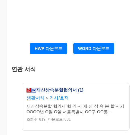
년 O월 O일
OOOO
O O O
(인)
HWP 다운로드
WORD 다운로드
OO
시 OO
구 OO동
연관 서식
O번지
O O O
재산상속분할협의서 (1)
(인)
생활서식
가사/호적
>
OO
시 OO
구 OO동
재산상속분할 협의서 협 의 서 재 산 상 속 분 할 서기
OOOO년 O월 O일 서울특별시 OO구 OO동...
O번지
조회수: 819 | 다운로드: 831
O O O
(인)