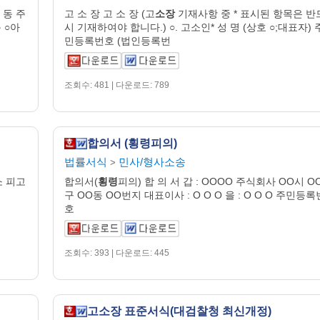
 동 주
고 소 장 고 소 장 (고
소장
기재사항 중 * 표시된 항목은 반
 ○아
시 기재하여야 합니다.) ○. 고소인* 성 명 (상호 ○;대표자) 
민등록번호 (법인등록번
조회수: 481 | 다운로드: 789
합의서 (횡령피의)
법률서식
민사/형사소송
>
소 피고
합의서(
횡령
피의) 합 의 서 갑 : OOOO 주식회사 OO시 O
구 OO동 OO번지 대표이사 : O O O 을 : O O O 주민등록
호
조회수: 393 | 다운로드: 445
고소장 표준서식(대검찰청 최신개정)