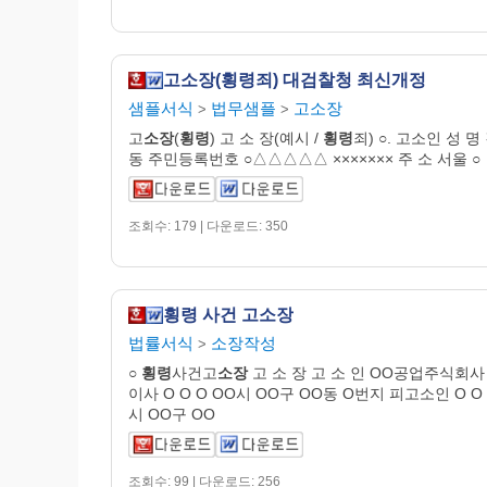
고소장(횡령죄) 대검찰청 최신개정
샘플서식
법무샘플
고소장
>
>
고
소장
(
횡령
) 고 소 장(예시 /
횡령
죄) ○. 고소인 성 명
동 주민등록번호 ○△△△△△ ××××××× 주 소 서울 ○
조회수: 179 | 다운로드: 350
횡령 사건 고소장
법률서식
소장작성
>
○
횡령
사건고
소장
고 소 장 고 소 인 OO공업주식회사
이사 O O O OO시 OO구 OO동 O번지 피고소인 O O 
시 OO구 OO
조회수: 99 | 다운로드: 256