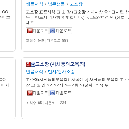
샘플서식
법무샘플
고소장
>
>
시 OO
고
소장
표준서식 고 소 장 (고
소장
기재사항 중 * 표시된 항
등록번호
목은 반드시 기재하여야 합니다.) ○. 고소인* 성 명 (상호 ○
대표
조회수: 540 | 다운로드: 883
고소장 (사체등의오욕죄)
법률서식
민사/형사소송
>
OOO
고
소장
(사체등의오욕죄) [서식예 ○] 사체등의 오욕죄 고 소
 OO시
장 고 소 인 ○ ○ ○ ○시 ○구 ○동 ○ (전화 : ○ ○) 주
조회수: 85 | 다운로드: 234