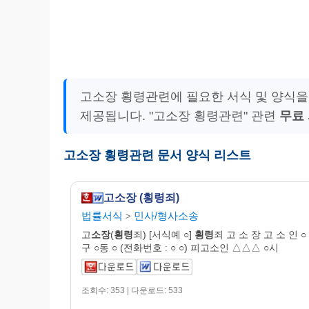
고소장 횡령관련에 필요한 서식 및 양식을
제공됩니다. "고소장 횡령관련" 관련
무료
고소장 횡령관련 문서 양식 리스트
고소장 (횡령죄)
법률서식
민사/형사소송
>
고
소장
(
횡령
죄) [서식예 ○]
횡령
죄 고 소 장 고 소 인 ○ 
구 ○동 ○ (전화번호 : ○ ○) 피고소인 △△△ ○시
조회수: 353 | 다운로드: 533