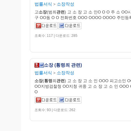
법률서식
소장작성
>
고
소장
(범죄
관련
) 고 소 장 고 소 인O O O 주 소 OO
구 OO동 O O 전화번호 OOO OOOO OOOO 주민
조회수: 117 | 다운로드: 285
소장 (횡령죄 관련)
법률서식
소장작성
>
소장
(
횡령
죄
관련
) 고 소 장 고 소 인 OOO 피고소인 
OO지방검찰청 OO지청 귀중 고 소 장 고 소 인 OOO
O
조회수: 93 | 다운로드: 262