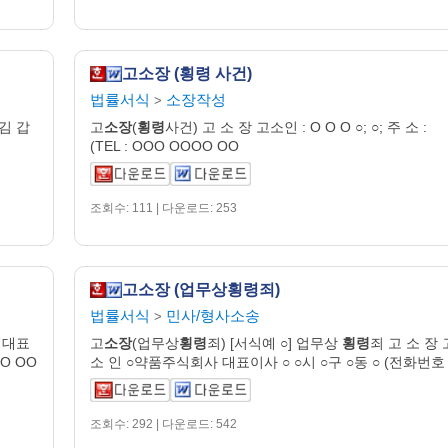
고소장 (횡령 사건)
법률서식
소장작성
>
 김 갑
고
소장
(
횡령
사건) 고 소 장 고소인 : O O O ○; ○; 주 소 :
(TEL : OOO OOOO OO
조회수: 111 | 다운로드: 253
고소장 (업무상횡령죄)
법률서식
민사/형사소송
>
 대표
고
소장
(업무상
횡령
죄) [서식예 ○] 업무상
횡령
죄 고 소 장 
O OO
소 인 ○약품주식회사 대표이사 ○ ○시 ○구 ○동 ○ (전화번호 
조회수: 292 | 다운로드: 542