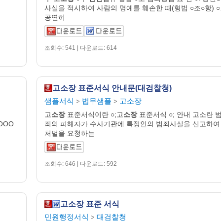
사실을 적시하여 사람의 명예를 훼손한 때(형법 ○조○항) ○
공연히
조회수: 541 | 다운로드: 614
고소장 표준서식 안내문(대검찰청)
샘플서식
법무샘플
고소장
>
>
고
소장
표준서식이란 ○;고
소장
표준서식 ○; 안내 고소란 
OOO
죄의 피해자가 수사기관에 특정인의 범죄사실을 신고하여
처벌을 요청하는
조회수: 646 | 다운로드: 592
고소장 표준 서식
민원행정서식
대검찰청
>