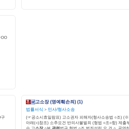
구OO
고소장 (명예훼손죄) (1)
법률서식
민사/형사소송
>
OO구
(☞공소시효일람표) 고소권자 피해자(형사소송법 ○조) (※
아래(○)참조) 소추요건 반의사불벌죄 (형법 ○조○항) 제출
수 고
소장
○부
관련
법규 형법 ○조 범죄성립 요 건 ○. 공연