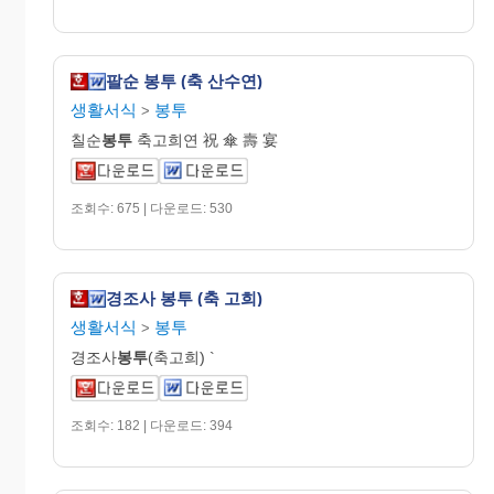
팔순 봉투 (축 산수연)
생활서식
봉투
>
칠순
봉투
축고희연 祝 傘 壽 宴
조회수: 675 | 다운로드: 530
경조사 봉투 (축 고희)
생활서식
봉투
>
경조사
봉투
(축고희) `
조회수: 182 | 다운로드: 394