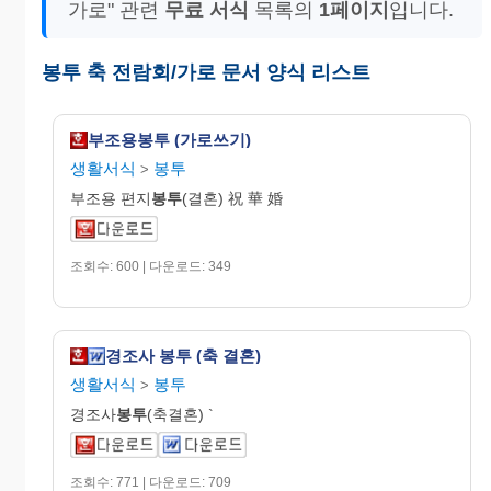
가로" 관련
무료 서식
목록의
1페이지
입니다.
봉투 축 전람회/가로 문서 양식 리스트
부조용봉투 (가로쓰기)
생활서식
봉투
>
부조용 편지
봉투
(결혼) 祝 華 婚
조회수: 600 | 다운로드: 349
경조사 봉투 (축 결혼)
생활서식
봉투
>
경조사
봉투
(축결혼) `
조회수: 771 | 다운로드: 709