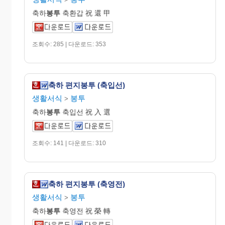
축하
봉투
축환갑 祝 還 甲
조회수: 285 | 다운로드: 353
축하 편지봉투 (축입선)
생활서식
봉투
>
축하
봉투
축입선 祝 入 選
조회수: 141 | 다운로드: 310
축하 편지봉투 (축영전)
생활서식
봉투
>
축하
봉투
축영전 祝 榮 轉