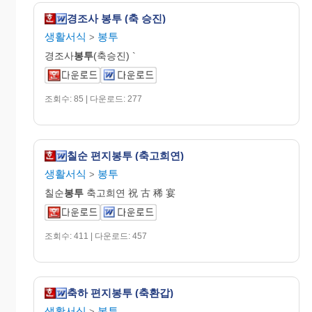
경조사 봉투 (축 승진)
생활서식
봉투
>
경조사
봉투
(축승진) `
조회수: 85 | 다운로드: 277
칠순 편지봉투 (축고희연)
생활서식
봉투
>
칠순
봉투
축고희연 祝 古 稀 宴
조회수: 411 | 다운로드: 457
축하 편지봉투 (축환갑)
생활서식
봉투
>