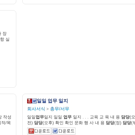
사 장
항 실
일일 업무 일지
회사서식
총무/서무
>
장 작성
일일
업무
일지 일일
업무
일지 . . . 교육 교 육 내 용
담당
(
실적/목
전)
담당
(오후) 확인 확인 문화 행 사 내 용
담당
(정)
담당
(