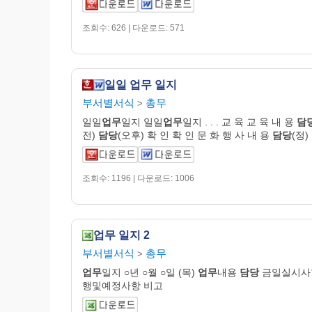
조회수: 626 | 다운로드: 571
일일 업무 일지
부서별서식
총무
>
일일
업무
일지 일일
업무
일지 . . . 교 육 교 육 내 용
담
전)
담당
(오후) 확 인 확 인 문 화 행 사 내 용
담당
(정)
조회수: 1196 | 다운로드: 1006
업무 일지 2
부서별서식
총무
>
업무
일지 ○년 ○월 ○일 (목)
업무
내용
담당
금일실시사
행및예정사항 비고