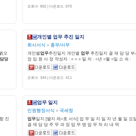
조회수: 992 | 다운로드: 970
개인별 업무 추진 일지
회사서식
총무/서무
>
당
(오
개인별
업무
추진일지 개인별
업무
추진일지 결 재 담 당 부
담당
장 임 원 사 장 작성자 : ○ ○ ○ 일 자 : ○년 ○월 ○일 소 속 :
조회수: 344 | 다운로드: 411
업무 일지
민원행정서식
국세청
>
항 진
업무
일지 [별지 제○호 서식] 업 무 일 지 일 자 년 월 일 요
결 재 담 당 주 무 과 장 업 무 명 업 무 처 리 내 역