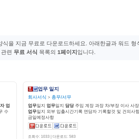
 양식을 지금 무료로 다운로드하세요. 아래한글과 워드 형
" 관련
무료 서식
목록의
1페이지
입니다.
업무 일지
회사서식
총무/서무
>
자
업
업무
일지
업무
일지
담당
주임 계장 과장 차/부장 이사 사장
무 수
업무
일지 외부 입출시간기록 면담자 기록할것 및 건의사
금일예정사항
조회수: 1033 | 다운로드: 583