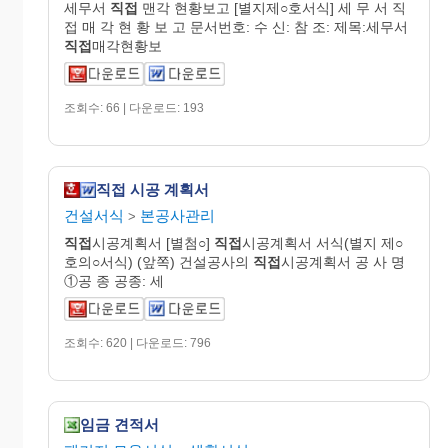
세무서
직접
맨각 현황보고 [별지제○호서식] 세 무 서 직
접 매 각 현 황 보 고 문서번호: 수 신: 참 조: 제목:세무서
직접
매각현황보
조회수: 66 | 다운로드: 193
직접 시공 계획서
건설서식
본공사관리
>
직접
시공계획서 [별첨○]
직접
시공계획서 서식(별지 제○
호의○서식) (앞쪽) 건설공사의
직접
시공계획서 공 사 명
①공 종 공종: 세
조회수: 620 | 다운로드: 796
임금 견적서