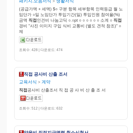
패키지.모음서식
생활서식
>
(공급가액 + 세액) $○ 구분 항목 세부항목 인력등급 월 노
임단가 ○일 노임단가 투입기간(일) 투입인원 참여율(%)
금액
직접
인건비 나눔고딕 ○.○pt ○ ○ ○ ○ ○ ○ 소계 ○
직접
경비 "사진 이미지 구입 식비 교통비 (별도 견적 참조)" ○
제
조회수: 428 | 다운로드: 474
직접 공사비 산출 조서
교육서식
계약
>
직접
공사비 산출조서 직 접 공 사 비 산 출 조 서
조회수: 512 | 다운로드: 632
양육비 직접지급명령 취소신청서