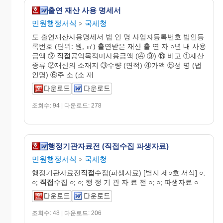
출연 재산 사용 명세서
민원행정서식
국세청
>
도 출연재산사용명세서 법 인 명 사업자등록번호 법인등
록번호 (단위: 원, ㎡) 출연받은 재산 출 연 자 ○년 내 사용
금액 ⑫
직접
공익목적미사용금액 (④ ⑨) ⑬ 비고 ①재산
종류 ②재산의 소재지 ③수량 (면적) ④가액 ⑤성 명 (법
인명) ⑥주 소 (소 재
조회수: 94 | 다운로드: 278
행정기관자료전 (직접수집 파생자료)
민원행정서식
국세청
>
행정기관자료전
직접
수집(파생자료) [별지 제○호 서식] ○;
○;
직접
수집 ○; ○; 행 정 기 관 자 료 전 ○; ○; 파생자료 ○
조회수: 48 | 다운로드: 206