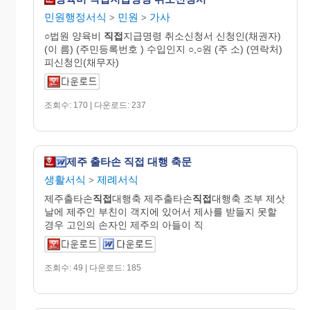
민원행정서식
민원
가사
>
>
○법원 양육비
직접
지급명령 취소신청서 신청인(채권자)
(이 름) (주민등록번호 ) 수입인지 ○,○원 (주 소) (연락처)
피신청인(채무자)
조회수: 170 | 다운로드: 237
제주 출타손 직접 대행 축문
생활서식
제례서식
>
제주출타손
직접
대행축 제주출타손
직접
대행축 조부 제삿
날에 제주인 부친이 객지에 있어서 제사를 받들지 못할
경우 고인의 손자인 제주의 아들이 직
조회수: 49 | 다운로드: 185