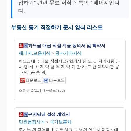
접하기" 관련
무료 서식
목록의
1페이지
입니
다.
부동산 등기 직접하기 문서 양식 리스트
하도급 대금 직접 지급 동의서 및 확약서
패키지.모음서식
공사기타서식
>
하도급대금 직불(
직접
지급) 합의서 원 도 급 계약사항 공
사 명 최 초 계 약 금 액 계 약 기 간 하 도 급 계약사항 공
사 명 (공 종 명)
조회수: 2721 | 다운로드: 2519
근저당권 설정 계약서
민원행정서식
국가보훈처
>
무자는 위 금액을 최고로 하고 그 범위 안에서 채권자에