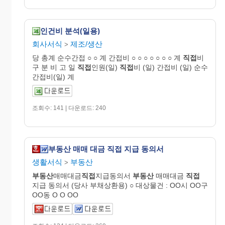
인건비 분석(일용)
회사서식
제조/생산
>
당 총계 순수간접 ○ ○ 계 간접비 ○ ○ ○ ○ ○ ○ ○ 계
직접
비
구 분 비 고 일
직접
인원(일)
직접
비 (일) 간접비 (일) 순수
간접비(일) 계
조회수: 141 | 다운로드: 240
부동산 매매 대금 직접 지급 동의서
생활서식
부동산
>
부동산
매매대금
직접
지급동의서
부동산
매매대금
직접
지급 동의서 (당사 부채상환용) ○ 대상물건 : OO시 OO구
OO동 O O OO