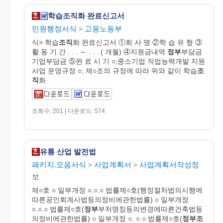
학습조직화 완료신고서
민원행정서식
고용노동부
>
식> 학습
조직
화 완료신고서 ①회 사 명 ②학 습 유 형 ③
활 동 기 간 . . . ～ . . . ( 개월) ④지원금내역
정부
부담금
기업부담금 ⑤완 료 시 기 ○;중소기업 직업능력개발 지원
사업 운영규정 ○; 제○조의 규정에 따라 위와 같이 학습
조
직
화
조회수: 201 | 다운로드: 574
유통 산업 발전법
패키지.모음서식
사업계획서
사업계획서작성정
>
>
보
제○호 ○ 일부개정 ○.○.○ 법률제○호(행정절차법의시행에
따른공인회계사법등의정비에관한법률) ○ 일부개정
○.○.○ 법률제○호(
정부
부처명칭등의변경에따른건축법등
의정비에관한법률) ○ 일부개정 ○. ○.○ 법률제○호(
정부조