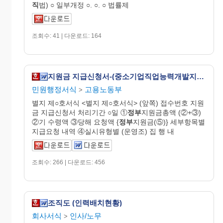
직
법) ○ 일부개정 ○. ○. ○ 법률제
조회수: 41 | 다운로드: 164
지원금 지급신청서-(중소기업직업능력개발지원사업)
민원행정서식
고용노동부
>
별지 제○호서식 <별지 제○호서식> (앞쪽) 접수번호 지원
금 지급신청서 처리기간 ○일 ①
정부
지원금총액 (②+③)
②기 수령액 ③당해 요청액 {
정부
지원금(⑤)} 세부항목별
지급요청 내역 ④실시유형별 (운영조) 집 행 내
조회수: 266 | 다운로드: 456
조직도 (인력배치현황)
회사서식
인사/노무
>