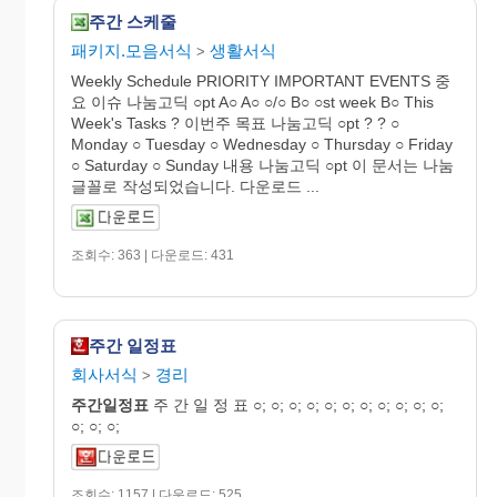
주간 스케줄
패키지.모음서식
생활서식
>
Weekly Schedule PRIORITY IMPORTANT EVENTS 중
요 이슈 나눔고딕 ○pt A○ A○ ○/○ B○ ○st week B○ This
Week's Tasks ? 이번주 목표 나눔고딕 ○pt ? ? ○
Monday ○ Tuesday ○ Wednesday ○ Thursday ○ Friday
○ Saturday ○ Sunday 내용 나눔고딕 ○pt 이 문서는 나눔
글꼴로 작성되었습니다. 다운로드 ...
조회수: 363 | 다운로드: 431
주간 일정표
회사서식
경리
>
주간
일정
표
주 간 일 정 표 ○; ○; ○; ○; ○; ○; ○; ○; ○; ○; ○;
○; ○; ○;
조회수: 1157 | 다운로드: 525