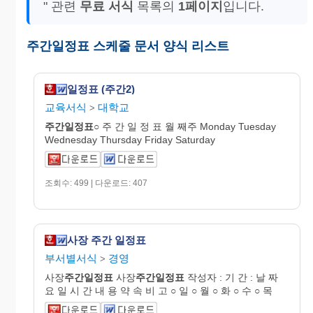
" 관련
무료 서식
목록의
1페이지
입니다.
주간일정표 스케줄 문서 양식 리스트
일정표 (주간2)
교육서식
대학교
>
주간
일정
표
○ 주 간 일 정 표 월 째주 Monday Tuesday
Wednesday Thursday Friday Saturday
조회수: 499 | 다운로드: 407
사장 주간 일정표
부서별서식
경영
>
사장
주간
일정
표
사장
주간
일정
표
작성자 : 기 간 : 날 짜
요 일 시 간 내 용 약 속 비 고 ○ 일 ○ 월 ○ 화 ○ 수 ○ 목