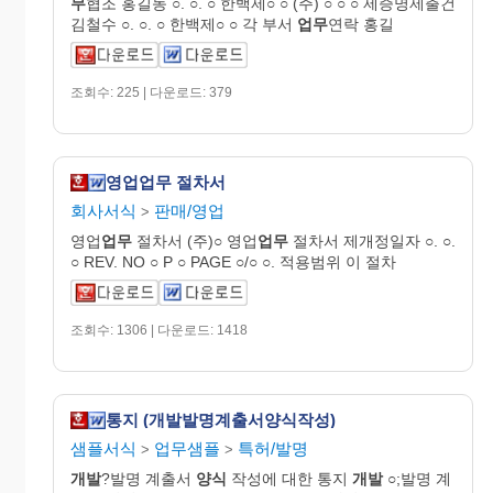
무
협조 홍길동 ○. ○. ○ 한백제○ ○ (주) ○ ○ ○ 제증명제출건
김철수 ○. ○. ○ 한백제○ ○ 각 부서
업무
연락 홍길
조회수: 225 | 다운로드: 379
영업업무 절차서
회사서식
판매/영업
>
영업
업무
절차서 (주)○ 영업
업무
절차서 제개정일자 ○. ○.
○ REV. NO ○ P ○ PAGE ○/○ ○. 적용범위 이 절차
조회수: 1306 | 다운로드: 1418
통지 (개발발명계출서양식작성)
샘플서식
업무샘플
특허/발명
>
>
개발
?발명 계출서
양식
작성에 대한 통지
개발
○;발명 계