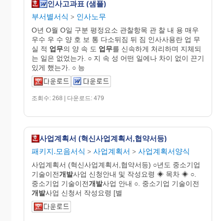
인사고과표 (샘플)
부서별서식
인사노무
>
O년 O월 O일 구분 평정요소 관찰항목 관 찰 내 용 매우
우수 우 수 양 호 보 통 다소뒤짐 뒤 짐 인사사용란 업 무
실 적
업무
의 양 속 도
업무
를 신속하게 처리하며 지체되
는 일은 없었는가. ○ 지 속 성 어떤 일에나 차이 없이 끈기
있게 했는가. ○ 능
조회수: 268 | 다운로드: 479
사업계획서 (혁신사업계획서,협약서등)
패키지.모음서식
사업계획서
사업계획서양식
>
>
사업계획서 (혁신사업계획서,협약서등) ○년도 중소기업
기술이전
개발
사업 신청안내 및 작성요령 ◈ 목차 ◈ ○.
중소기업 기술이전
개발
사업 안내 ○. 중소기업 기술이전
개발
사업 신청서 작성요령 [별