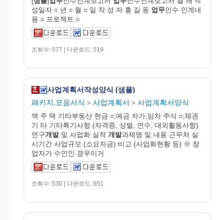
[
샘플
]
업무
인수인계보고서
업무
인수인계보고서 결 재 작
성일자 ○ 년 ○ 월 ○ 일 작 성 자 홍 길 동
업무
인수 인계내
용 ○ 프로젝트 ○
조회수: 577 | 다운로드: 519
사업계획서작성양식 (샘플)
패키지.모음서식
사업계획서
사업계획서양식
>
>
액 주 택 기타부동산 현금 ○;예금 자가,임차 주식 ○;채권
기 타 기타특기사항 (자격증, 상벌, 연수, 대외활동사항)
연구
개발
및 사업화 실적
개발
과제명 및 내용 근무처 실
시기간 사업규모 (소요자금) 비고 (사업화현황 등) ※ 창
업자가 수인인 경우이거
조회수: 530 | 다운로드: 651