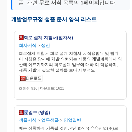
플" 관련
무료 서식
목록의
1페이지
입니다.
개발업무규정 샘플 문서 양식 리스트
회로 설계 지침서(절차서)
회사서식
생산
>
회로설계 지침서 회로 설계 지침서 ○. 적용범위 및 범위
이 지침은 당사에
개발
의뢰되는 제품의
개발
계획에서 양
산에 이르기까지의 회로설계
업무
에 대하 여 적용하며,
제품
개발
에 필요한 절차를 보다 세부적으
조회수: 916 | 다운로드: 1621
일보 (영업)
샘플서식
업무샘플
영업일반
>
>
에는 정확하게 기록될 것임. <전 화> ○) ◇◇산업(주)로