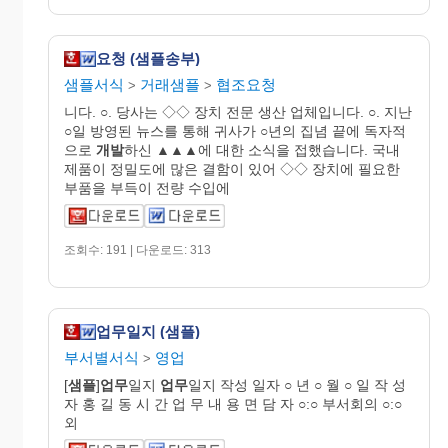
요청 (샘플송부)
샘플서식
거래샘플
협조요청
>
>
니다. ○. 당사는 ◇◇ 장치 전문 생산 업체입니다. ○. 지난
○일 방영된 뉴스를 통해 귀사가 ○년의 집념 끝에 독자적
으로
개발
하신 ▲▲▲에 대한 소식을 접했습니다. 국내
제품이 정밀도에 많은 결함이 있어 ◇◇ 장치에 필요한
부품을 부득이 전량 수입에
조회수: 191 | 다운로드: 313
업무일지 (샘플)
부서별서식
영업
>
[
샘플
]
업무
일지
업무
일지 작성 일자 ○ 년 ○ 월 ○ 일 작 성
자 홍 길 동 시 간 업 무 내 용 면 담 자 ○:○ 부서회의 ○:○
외