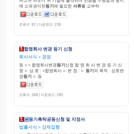
하고자 하오니 위 기일에 출석하여 잔금을 수령함과 동시
에 소유권이전
등기
에 필요한
서류
를 교부하
조회수: 67 | 다운로드: 239
합명회사 변경 등기 신청
회사서식
경영
>
등 ○ ○ 합명회사변경
등기
신청 합 명 회 사 변 경 등 기 신
청 ○. 상 호 : ○합명회사 ○. 본 점 : ○.
등기
의 목적 : 상호변
경
등기
○. 등
조회수: 208 | 다운로드: 295
등기촉탁공동신청 및 지정서
법률서식
강제집행
>