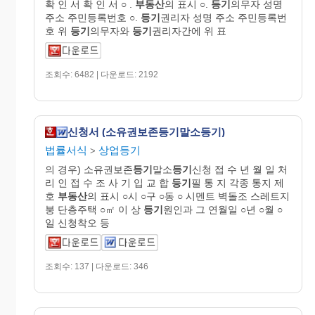
확 인 서 확 인 서 ○ .
부동산
의 표시 ○.
등기
의무자 성명
주소 주민등록번호 ○.
등기
권리자 성명 주소 주민등록번
호 위
등기
의무자와
등기
권리자간에 위 표
조회수: 6482 | 다운로드: 2192
신청서 (소유권보존등기말소등기)
법률서식
상업등기
>
의 경우) 소유권보존
등기
말소
등기
신청 접 수 년 월 일 처
리 인 접 수 조 사 기 입 교 합
등기
필 통 지 각종 통지 제
호
부동산
의 표시 ○시 ○구 ○동 ○ 시멘트 벽돌조 스레트지
붕 단층주택 ○㎡ 이 상
등기
원인과 그 연월일 ○년 ○월 ○
일 신청착오 등
조회수: 137 | 다운로드: 346