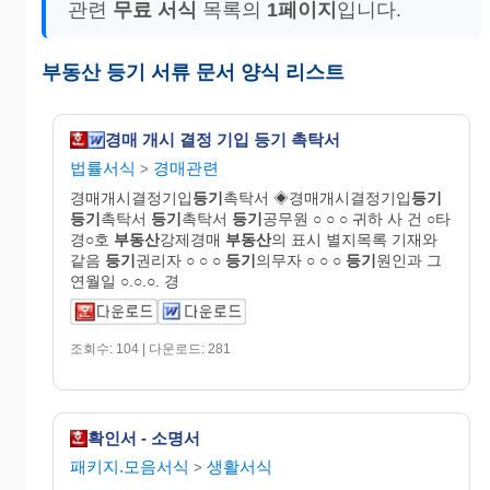
관련
무료 서식
목록의
1페이지
입니다.
부동산 등기 서류 문서 양식 리스트
경매 개시 결정 기입 등기 촉탁서
법률서식
경매관련
>
경매개시결정기입
등기
촉탁서 ◈경매개시결정기입
등기
등기
촉탁서
등기
촉탁서
등기
공무원 ○ ○ ○ 귀하 사 건 ○타
경○호
부동산
강제경매
부동산
의 표시 별지목록 기재와
같음
등기
권리자 ○ ○ ○
등기
의무자 ○ ○ ○
등기
원인과 그
연월일 ○.○.○. 경
조회수: 104 | 다운로드: 281
확인서 - 소명서
패키지.모음서식
생활서식
>