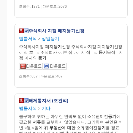
조회수: 1371 | 다운로드: 2076
주식회사 지점 폐지등기신청
법률서식
상업등기
>
주식회사지점 폐지
등기
신청 주식회사지점 폐지
등기
신청
○. 상 호 : ○ 주식회사 ○. 본 점 : ○. 지 점 : ○.
등기
목적 : 지
점 폐지의
등기
조회수: 637 | 다운로드: 407
해제통지서 (조건적)
법률서식
기타
>
불구하고 귀하는 아무런 연락도 없이 소유권이전
등기
에
필요한
서류
를 교부하지 않았습니다. 그리하여 본인은 ○
년 ○월 ○일에 위
부동산
에 대한 소유권이전
등기
를 경료