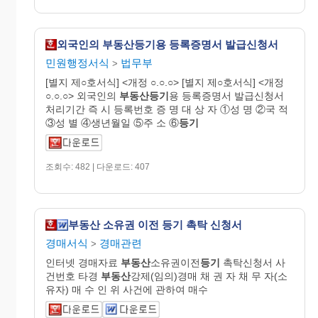
외국인의 부동산등기용 등록증명서 발급신청서
민원행정서식
법무부
>
[별지 제○호서식] <개정 ○.○.○> [별지 제○호서식] <개정
○.○.○> 외국인의
부동산등기
용 등록증명서 발급신청서
처리기간 즉 시 등록번호 증 명 대 상 자 ①성 명 ②국 적
③성 별 ④생년월일 ⑤주 소 ⑥
등기
조회수: 482 | 다운로드: 407
부동산 소유권 이전 등기 촉탁 신청서
경매서식
경매관련
>
인터넷 경매자료
부동산
소유권이전
등기
촉탁신청서 사
건번호 타경
부동산
강제(임의)경매 채 권 자 채 무 자(소
유자) 매 수 인 위 사건에 관하여 매수