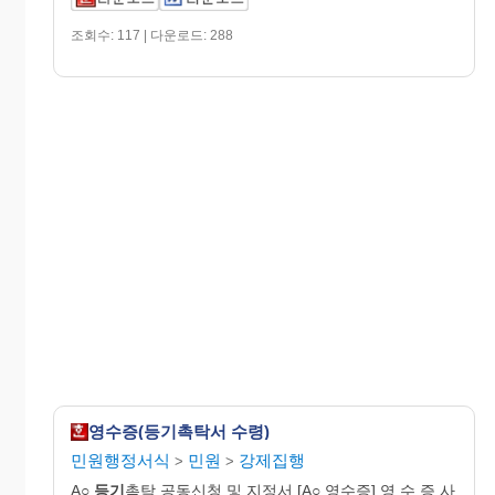
조회수: 117 | 다운로드: 288
영수증(등기촉탁서 수령)
민원행정서식
민원
강제집행
>
>
A○
등기
촉탁 공동신청 및 지정서 [A○ 영수증] 영 수 증 사