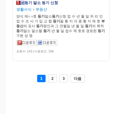
등기 말소 등기 신청
생활서식
부동산
>
양식 제○ ○호
등기
말소
등기
신청 접 수 년 월 일 처 리 인
접 수 조 사 기 입 교 합
등기
필 통 지 각 종 통 지 제 호
부
동산
의 표시
등기
원인과 그 연월일 년 월 일
등기
의 목적
등기
말소 말소할
등기
년 월 일 접수 제 호로 경료된
등기
구분 성 명
조회수: 143 | 다운로드: 338
1
2
3
다음