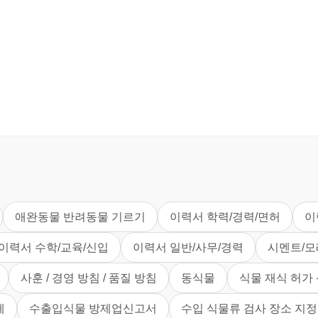
애완동물 반려동물 기르기
이력서 학력/경력/면허
이
이력서 수학/교육/신입
이력서 일반/사무/경력
시멘트/모
사훈 / 경영 방침 / 품질 방침
동식물
식물 재식 허가
세
수출입식물 방제업신고서
수입 식물류 검사 장소 지정