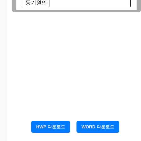
등기원인
과 그 연월
년 월 일
일
등 기 의
목 적
위 임 인
대 리 인
위 사람을 대리인으로 정하고
HWP 다운로드
WORD 다운로드
위 부동산 등기신청 및 취하에 관
한 모든 행위를 위임한다.