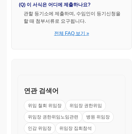
위임받은 자의 성명과 주소를 기재합니다.
(Q) 이 서식은 어디에 제출하나요?
⑦
위임한 날짜를 기재합니다.
관할 등기소에 제출하며, 수임인이 등기신청을
할 때 첨부서류로 요구됩니다.
▣ 기타
전체 FAQ 보기 »
변호사나 법무사가 아닌 일반인은 보수와 관계없
이 대리인으로서 반복하여 계속적으
로 등기신청
을 할 수 없습니다. 따라서, 신청인이 업(業)(계
속․반복적)으로 한다는 의심이 있는 경우에는
등기관 또는 접수공무원은 대리인으로 하여금
신청인 본인과 그 대리인과의 관계를 가족관계
증명서나 주민등록표등본 등에 의하여 소명할
것을 요청할 수 있습니다.
연관 검색어
위임 철회 위임장
위임장 권한위임
위임장 권한위임노임관련
병원 위임장
인감 위임장
위임장 집회참석