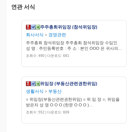
또한 복대리인 선임을 허락한
연관 서식
다.
주주총회위임장 (참석위임장)
년 월 일
회사서식
경영관련
>
주주총회 참석위임장 주주총회 참석위임장 수임인
성 명 : 주민등록번호 : 주 소 : 본인 OOO 은 귀사의...
조회수: 490 | 다운로드: 681
※ 뒷면의 기재요령을 읽고 작성하여 주시기 바랍
니다.
위 임 장
위임장 (부동산관련권한위임)
생활서식
부동산
1. 서울특별시 서초구 서초동
>
○ 위임장(부동산관련권한위임) ○ 위 임 장 ○; 위임을
100
받은자 성 명 O O O (한문 O O O )...
대 100m²
조회수: 552 | 다운로드: 609
①
2. 서울특별시 서초구 서초동
부
100