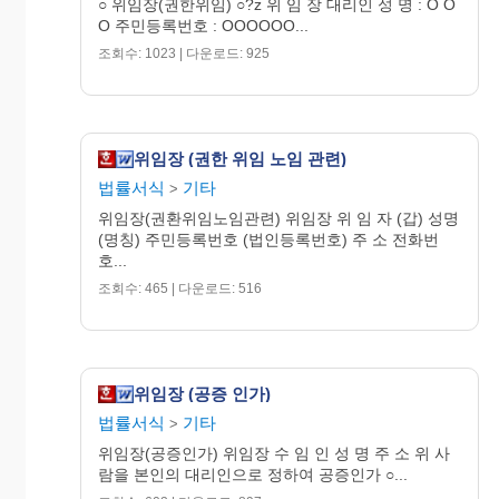
○ 위임장(권한위임) ○?z 위 임 장 대리인 성 명 : O O
동)
O 주민등록번호 : OOOOOO...
조회수: 1023 | 다운로드: 925
위임장 (권한 위임 노임 관련)
등기신청안내서 - 위임장
법률서식
기타
>
위임장(권환위임노임관련) 위임장 위 임 자 (갑) 성명
(명칭) 주민등록번호 (법인등록번호) 주 소 전화번
호...
▣ 위임장 기재요령
조회수: 465 | 다운로드: 516
※ 대부분의 기재사항은 등기신청서의 기재요령과
같습니다.
위임장 (공증 인가)
① 부동산의 표시란
법률서식
기타
>
② 등기원인과 그 연월일
위임장(공증인가) 위임장 수 임 인 성 명 주 소 위 사
③ 등기의 목적란
람을 본인의 대리인으로 정하여 공증인가 ○...
④ 공란에 기재할 사항