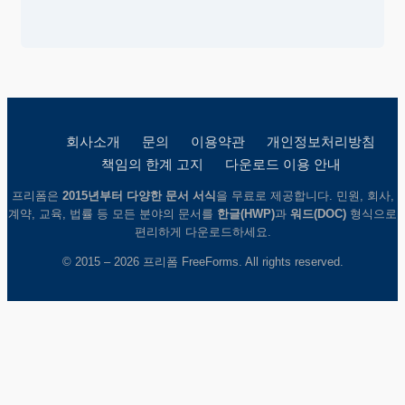
회사소개
문의
이용약관
개인정보처리방침
책임의 한계 고지
다운로드 이용 안내
프리폼은
2015년부터 다양한 문서 서식
을 무료로 제공합니다. 민원, 회사,
계약, 교육, 법률 등 모든 분야의 문서를
한글(HWP)
과
워드(DOC)
형식으로
편리하게 다운로드하세요.
© 2015 – 2026 프리폼 FreeForms. All rights reserved.