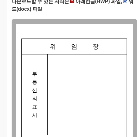
다운로드할 수 있는 서식은
아래한글(HWP) 파일,
워
드(docx) 파일
위 임 장
부
동
산
의
표
시