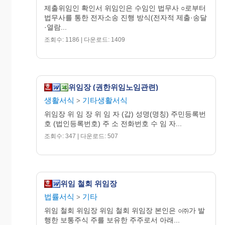
제출위임인 확인서 위임인은 수임인 법무사 ○로부터
⑤
위 임 인
⑥
대 리 인
법무사를 통한 전자소송 진행 방식(전자적 제출·송달
·열람...
등기의무자
조회수: 1186 | 다운로드: 1409
: 이 대 백
��
서울특별
위임장 (권한위임노임관련)
시 서
생활서식
기타생활서식
>
위임장 위 임 장 위 임 자 (갑) 성명(명칭) 주민등록번
초구
호 (법인등록번호) 주 소 전화번호 수 임 자...
서초
조회수: 347 | 다운로드: 507
대로
88길
20 (서
위임 철회 위임장
김 갑 돌
법률서식
기타
>
초동)
서울특별시 중구 다동길 96 (다
위임 철회 위임장 위임 철회 위임장 본인은 ○㈜가 발
행한 보통주식 주를 보유한 주주로서 아래...
동)