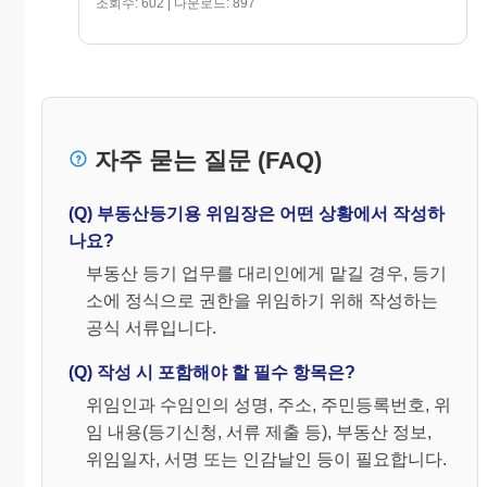
조회수: 602 | 다운로드: 897
① ~ ④란 기재사항은 등기신청서 기재요령 중
해당란에 관한 설명에 따라 기재하면 됩니다
.
(등기신청서의 해당부분의 내용과 동일하게
기재함)
⑤ 위임인란
자주 묻는 질문 (FAQ)
위임하고자 하는 등기신청인의 성명과 주소를
기재하고 날인합니다. 등기의무자의 인감증
(Q) 부동산등기용 위임장은 어떤 상황에서 작성하
명서를 첨부해야 하는 등기인 경우에는 그의
나요?
인감을 날인하여야 합니다. 신청인이 법인 또
는 법인 아닌 사단이나 재단인 경우에는 상호
부동산 등기 업무를 대리인에게 맡길 경우, 등기
(명칭)와 본점(주사무소 소재지), 대표자(관
소에 정식으로 권한을 위임하기 위해 작성하는
공식 서류입니다.
리인)의 성명과 주소를 기재하고, 법인이 인
감증명을 첨부하여야 할 때에는 등기소의 증
(Q) 작성 시 포함해야 할 필수 항목은?
명을 얻은 그 대표자의 인감을, 법인 아닌 사
위임인과 수임인의 성명, 주소, 주민등록번호, 위
단이나 재단인 경우에는 대표자(관리인)의
임 내용(등기신청, 서류 제출 등), 부동산 정보,
개인인감을 각 날인합니다.
위임일자, 서명 또는 인감날인 등이 필요합니다.
⑥ 대리인란