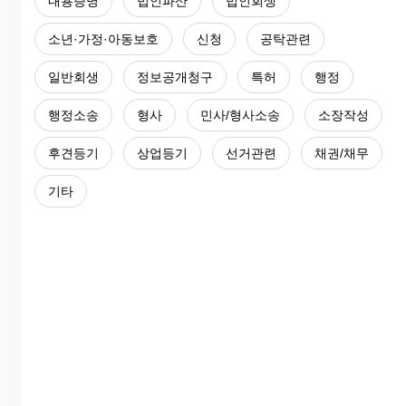
내용증명
법인파산
법인회생
소년·가정·아동보호
신청
공탁관련
일반회생
정보공개청구
특허
행정
행정소송
형사
민사/형사소송
소장작성
후견등기
상업등기
선거관련
채권/채무
기타