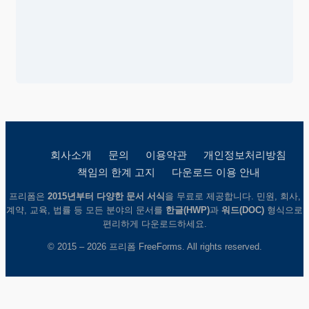
회사소개
문의
이용약관
개인정보처리방침
책임의 한계 고지
다운로드 이용 안내
프리폼은
2015년부터 다양한 문서 서식
을 무료로 제공합니다. 민원, 회사,
계약, 교육, 법률 등 모든 분야의 문서를
한글(HWP)
과
워드(DOC)
형식으로
편리하게 다운로드하세요.
© 2015 – 2026 프리폼 FreeForms. All rights reserved.